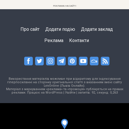
РЕКЛАМА НА САЙТІ
Про сайт
Додати подію
Додати заклад
Реклама
Контакти
Використання матеріалів можливе при відкритому для індексування
гіперпосиланні на сторінку оригінальної статті з вказанням імені сайту
LvivOnline (Львів Онлайн).
Матеріал з маркуванням «реклама» та «промоція» публікується на правах
реклами. Працює на
WordPress
|
Увійти
| запитів: 92, секунд: 0,263