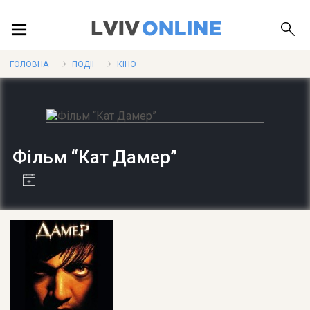
ПОДІЇ
ГОЛОВНА
ПОДІЇ
КІНО
ЛОКАЦІЇ
Фільм “Кат Дамер”
ПУБЛІКАЦІЇ
ДОВІДКА