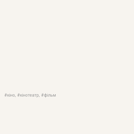
#
кіно
, #
кінотеатр
, #
фільм