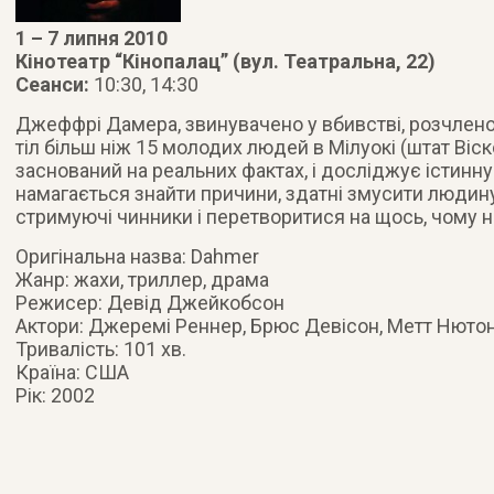
1 – 7 липня 2010
Кінотеатр “Кінопалац” (вул. Театральна, 22)
Сеанси:
10:30, 14:30
Джеффрі Дамера, звинувачено у вбивстві, розчленов
тіл більш ніж 15 молодих людей
в Мілуокі (штат Віск
заснований на реальних фактах, і досліджує істинн
намагається знайти причини, здатні змусити людину
стримуючі чинники і перетворитися на щось, чому н
Оригінальна назва: Dahmer
Жанр: жахи, триллер, драма
Режисер: Девід Джейкобсон
Актори: Джеремі Реннер, Брюс Девісон, Метт Нютон
Тривалість: 101 хв.
Країна: США
Рік: 2002