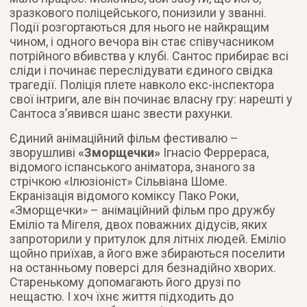
зразкового поліцейського, понизили у званні.
Події розгортаються для нього не найкращим
чином, і одного вечора він стає співучасником
потрійного вбивства у клубі. Сантос прибирає всі
сліди і починає переслідувати єдиного свідка
трагедії. Поліція плете навколо екс-інспектора
свої інтриги, але він починає власну гру: нарешті у
Сантоса з’явився шанс звести рахунки.
Єдиний анімаційний фільм фестивалю –
зворушливі
«Зморщечки»
Ігнасіо Феррераса,
відомого іспанського аніматора, знаного за
стрічкою «Ілюзіоніст» Сільвіана Шоме.
Екранізація відомого коміксу Пако Роки,
«Зморщечки» – анімаційний фільм про дружбу
Еміліо та Мігеля, двох поважних дідусів, яких
запроторили у притулок для літніх людей. Еміліо
щойно приїхав, а його вже збираються поселити
на останньому поверсі для безнадійно хворих.
Старенькому допомагають його друзі по
нещастю. І хоч їхнє життя підходить до