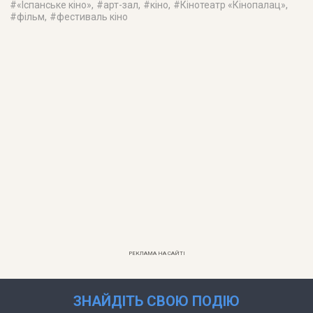
#
«Іспанське кіно»
, #
арт-зал
, #
кіно
, #
Кінотеатр «Кінопалац»
,
#
фільм
, #
фестиваль кіно
РЕКЛАМА НА САЙТІ
ЗНАЙДІТЬ СВОЮ ПОДІЮ