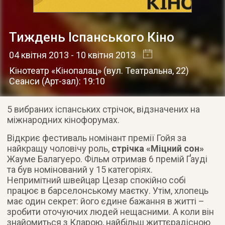
Тиждень Іспанського Кіно
04 квітня 2013
- 10 квітня 2013
Кінотеатр «Кінопалац»
(
вул. Театральна, 22
)
Сеанси (Арт-зал): 19:10
5 вибраних іспанських стрічок, відзначених на
міжнародних кінофорумах.
Відкриє фестиваль номінант премії Гойя за
найкращу чоловічу роль,
стрічка «Міцний сон»
Жауме Балагуеро. Фільм отримав 6 премій Ґауді
та був номінований у 15 категоріях.
Непримітний швейцар Цезар спокійно собі
працює в барселонському маєтку. Утім, хлопець
має один секрет: його єдине бажання в житті –
зробити оточуючих людей нещасними. А коли він
знайомиться з Кларою, найбільш життєрадісною