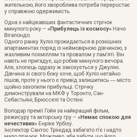
жителькою, його хвороблива потреба переростає
у справжню одержимість.
Одна з найцікавіших фантастичних стрічок
минулого року –
«Прибулець із космосу»
Начо
Вігалондо.
Одного ранку Хуліо прокидається в розкішних
апартаментах поряд із неймовірною дівчиною, з
жахливим похміллям та провалом у пам’яті. Він
навіть не пригадує, що робив минулого вечора.
Але, хлопець одразу ж закохується у Джулію.
Дівчина зі свого боку хоче, щоб Хуліо негайно
пішов, проте у нього є привід залишитись ― місто
щойно захопили прибульці. Стрічку
демонстрували на МКФ у Торонто, Сан-
Себастьяні, Брюсселі та Остені.
Володар премії Гойя за найкращий фільм,
режисуру та акторську гру –
«Немає спокою для
нечестивих»
Енріке Урбізу.
Інспектор Сантос Трінідад забагато п’є і надто
мало працює. Можливо, аби забути, що його,