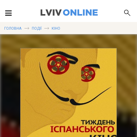
ПОДІЇ
ГОЛОВНА
ПОДІЇ
КІНО
ЛОКАЦІЇ
ПУБЛІКАЦІЇ
ДОВІДКА