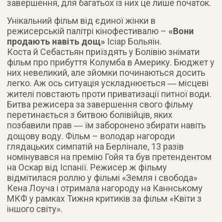
завершення, для багатьох із них це лише початок.
Унікальний фільм від єдиної жінки в
режисерській палітрі кінофестивалю –
«Вони
продають навіть дощ»
Ісіар Больяін.
Коста й Себастьян приїздять у Болівію знімати
фільм про прибуття Колумба в Америку. Бюджет у
них невеликий, але зйомки починаються досить
легко. Аж ось ситуація ускладнюється ― місцеві
жителі повстають проти приватизації питної води.
Битва режисера за завершення свого фільму
перетинається з битвою болівійців, яких
позбавили прав ― їм заборонено збирати навіть
дощову воду. Фільм – володар нагороди
глядацьких симпатій на Берлінале, 13 разів
номінувався на премію Гойя та був претендентом
на Оскар від Іспанії. Режисер ж фільму
відмітилася роллю у фільмі «Земля і свобода»
Кена Лоуча і отримала нагороду на Каннському
МКФ у рамках Тижня критиків за фільм «Квіти з
іншого світу».