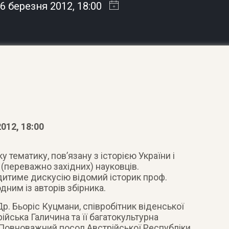
6 березня 2012
, 18:00
012, 18:00
у тематику, пов’язану з історією України і
(переважно західних) науковців.
дитиме дискусію відомий історик проф.
дним із авторів збірника.
Др. Бьоріс Куцмани, співробітник віденської
ійська Галичина та її багатокультурна
Повноважний посол Австрійської Республіки