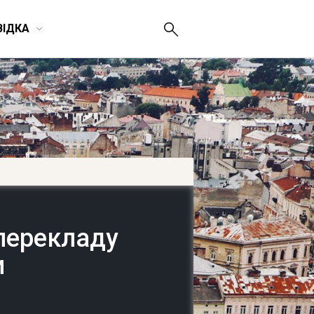
ВІДКА
 перекладу
и