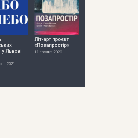
ь
Літ-арт проєкт
ських
«Позапростір»
 у Львові
11 грудня 2020
пня 2021