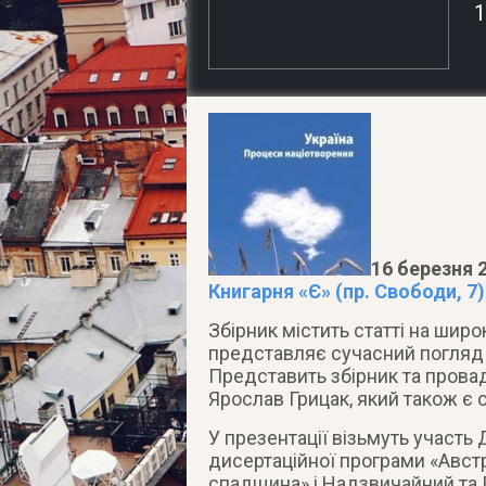
1
16 березня 2
Книгарня «Є» (пр. Свободи, 7)
Збірник містить статті на широк
представляє сучасний погляд 
Представить збірник та прова
Ярослав Грицак, який також є о
У презентації візьмуть участь 
дисертаційної програми «Австр
спадщина» і Надзвичайний та 