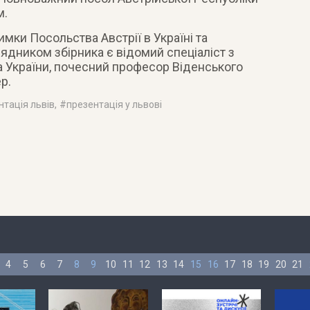
м.
имки Посольства Австрії в Україні та
ядником збірника є відомий спеціаліст з
ма України, почесний професор Віденського
р.
нтація львів
, #
презентація у львові
4
5
6
7
8
9
10
11
12
13
14
15
16
17
18
19
20
21