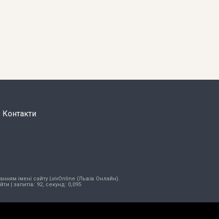
Контакти
нням імені сайту LvivOnline (Львів Онлайн).
ійти
| запитів: 92, секунд: 0,095