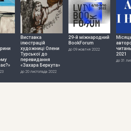
Виставка
29-й міжнародний
Місяц
ілюстрацій
BookForum
автор
ерини
художниці Олени
читань
до 09 жовтня 2022
Турської до
2021
ому
перевидання
до 31 ли
дає?»
«Захара Беркута»
23
до 20 листопада 2022