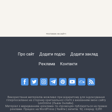
РЕКЛАМА НА САЙТІ
Про сайт
Додати подію
Додати заклад
Реклама
Контакти
Використання матеріалів можливе при відкритому для індексування
гіперпосиланні на сторінку оригінальної статті з вказанням імені сайту
LvivOnline (Львів Онлайн).
Матеріал з маркуванням «реклама» та «промоція» публікується на правах
реклами. Працює на
WordPress
|
Увійти
| запитів: 92, секунд: 0,091