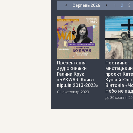
Серпень
2026
1
2
3
Презентація
Поетично-
аудіокнижки
мистецький
Галини Крук
проєкт Кат
«БУКWAR. Книга
Кузів й Юлії
віршів 2013-2023»
Вінтонів «Ч
Небо не па
01 листопада 2023
до 30 серпня 20