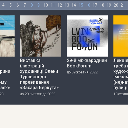
4
5
6
7
8
9
10
11
12
13
14
15
16
17
18
19
20
21
Виставка
29-й міжнародний
Лекці
ілюстрацій
BookForum
треба 
ерини
художниці Олени
худож
до 09 жовтня 2022
Турської до
імена
ому
перевидання
(не)на
дає?»
«Захара Беркута»
вулиці
23
до 20 листопада 2022
13 серпн