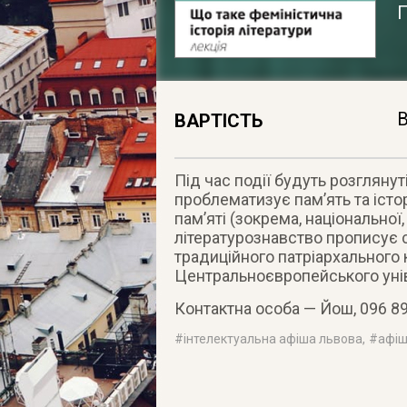
В
ВАРТІСТЬ
Під час події будуть розглянут
проблематизує пам’ять та істор
пам’яті (зокрема, національної
літературознавство прописує 
традиційного патріархального 
Центральноєвропейського уні
Контактна особа — Йош, 096 89
#
інтелектуальна афіша львова
, #
афіш