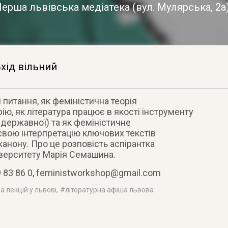
Перша львівська медіатека
(
вул. Мулярська, 2а
хід вільний
і питання, як феміністична теорія
ію, як література працює в якості інструменту
, державної) та як феміністичне
свою інтерпретацію ключових текстів
канону. Про це розповість аспірантка
верситету Марія Семашина.
 83 86 0,
feministworkshop@gmail.com
а лекцій у львові
, #
літературна афіша львова