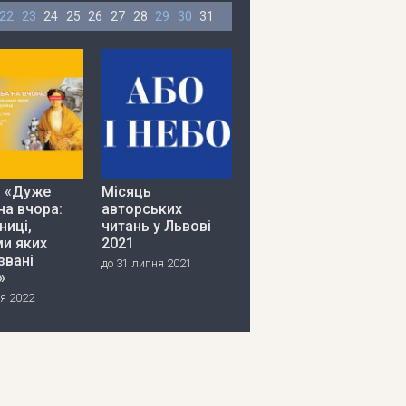
22
23
24
25
26
27
28
29
30
31
я «Дуже
Місяць
на вчора:
авторських
ниці,
читань у Львові
ми яких
2021
звані
до 31 липня 2021
»
я 2022