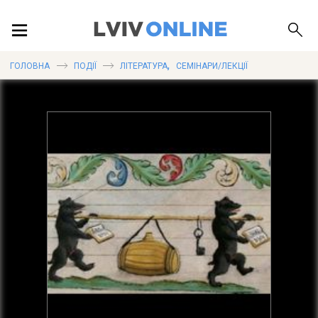
ПОДІЇ
,
ГОЛОВНА
ПОДІЇ
ЛІТЕРАТУРА
СЕМІНАРИ/ЛЕКЦІЇ
ЛОКАЦІЇ
ПУБЛІКАЦІЇ
ДОВІДКА