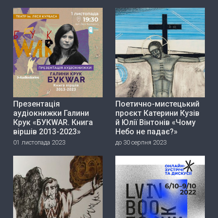
Презентація
Поетично-мистецький
аудіокнижки Галини
проєкт Катерини Кузів
Крук «БУКWAR. Книга
й Юлії Вінтонів «Чому
віршів 2013-2023»
Небо не падає?»
01 листопада 2023
до 30 серпня 2023