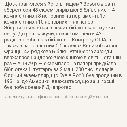
Що ж трапилося з його дітищем? Всього в світі
збереглося 48 екземплярів цієї Біблії; з них – 4
комплектних і 8 неповних на пергаменті, 17
комплектних і 10 неповних – на папері.
Зберігаються вони в різних бібліотеках і музеях
світу. До речі кажучи, повні комплекти 42-
рядкової Біблії є в бібліотеці Конгресу США, а
також в національних бібліотеках Великобританії і
Франції. 42-рядкова Біблія Гутенберга завжди
вважалася найдорожчою книгою в світі. Останній
раз – в 1979 р. – екземпляр на папері придбала
бібліотека Штутгарту за 2 млн. 200 тис. доларів.
Єдиний екземпляр, що був в Росії, був проданий в
1931 р. до Америки; вважається, що за ці гроші
був побудований Днепрогес.
#
інтелектуальна афіша львова
, #
афіша лекцій у львові