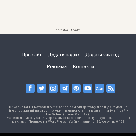
РЕКЛАМА НА САЙТІ
Про сайт
Додати подію
Додати заклад
Реклама
Контакти
Використання матеріалів можливе при відкритому для індексування
гіперпосиланні на сторінку оригінальної статті з вказанням імені сайту
LvivOnline (Львів Онлайн).
Матеріал з маркуванням «реклама» та «промоція» публікується на правах
реклами. Працює на
WordPress
|
Увійти
| запитів: 98, секунд: 0,189