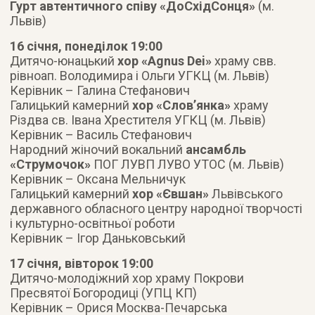
Гурт автентичного співу «ДоСхідСонця»
(м.
Львів)
16 січня, понеділок 19:00
Дитячо-юнацький
хор «Agnus Dei»
храму свв.
рівноап. Володимира і Ольги УГКЦ (м. Львів)
Керівник – Галина Стефанович
Галицький камерний
хор «Слов’янка»
храму
Різдва св. Івана Хрестителя УГКЦ (м. Львів)
Керівник – Василь Стефанович
Народний жіночий вокальний
ансамбль
«Струмочок»
ПОГ ЛУВП ЛУВО УТОС (м. Львів)
Керівник – Оксана Мельничук
Галицький камерний
хор «Євшан»
Львівського
державного обласного центру народної творчості
і культурно-освітньої роботи
Керівник – Ігор Даньковський
17 січня, вівторок 19:00
Дитячо-молодіжний хор храму Покрови
Пресвятої Богородиці (УПЦ КП)
Керівник – Орися Москва-Печарська