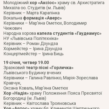
Молодіжний
хор «Аксіос»
храму св. Архистратига
Михаїла оо. Студитів (м. Львів)
Керівник – Марта Карапінка
Вокальна
формація «Аверс»
Керівники – Мар’яна Ометюх, Володимир
Чижович
Народна хорова
капела студентів «Гаудеамус»
НУ «Львівська Політехніка»
Керівник – Роман Дзундза
Хормейстер – Ірина Дзундза
Концертмейстер – Ірина Биць
19 січня, четвер 19.00
Зразковий
театр пісні «Горличка»
Львівського Будинку вчених
Керівники – Галина Равлінко, Марія-Зореслава
Кравчук,
Оксана Коваль, Мар’яна Ометюх
Хор «Надія»
храму Положення Пояса Пресвятої
Богородиці (м. Львів)
Керівник – Квітослава Трояновська
Хор «Артос»
храму бл. Климентія Шептицького