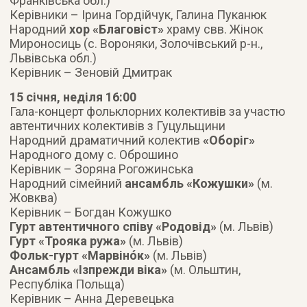
Франківська обл.)
Керівники – Ірина Гордійчук, Галина Пуканюк
Народний
хор «Благовіст»
храму свв. Жінок
Мироносиць (с. Вороняки, Золочівський р-н.,
Львівська обл.)
Керівник – Зеновій Дмитрак
15 січня, неділя 16:00
Гала-концерт фольклорних колективів за участю
автентичних колективів з Гуцульщини
Народний драматичний колектив
«Оборіг»
Народного дому с. Оброшино
Керівник – Зоряна Рогожинська
Народний сімейний
ансамбль «Кожушки»
(м.
Жовква)
Керівник – Богдан Кожушко
Гурт автентичного співу «Родовід»
(м. Львів)
Гурт «Трояка ружа»
(м. Львів)
Фольк-гурт «Марвінóк»
(м. Львів)
Ансамбль «Ізпрежди віка»
(м. Ольштин,
Республіка Польща)
Керівник – Анна Деревецька