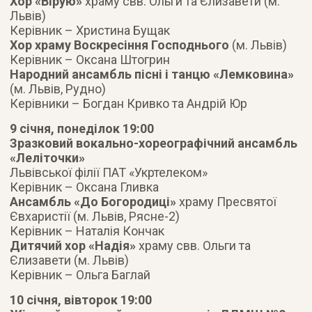
Хор «Вірую»
храму свв. Ольги та Єлизавети (м.
Львів)
Керівник – Христина Бущак
Хор храму Воскресіння Господнього
(м. Львів)
Керівник – Оксана Штогрин
Народний ансамбль пісні і танцю «Лемковина»
(м. Львів, Рудно)
Керівники – Богдан Кривко та Андрій Юр
9 січня, понеділок 19:00
Зразковий вокально-хореографічний ансамбль
«Леліточки»
Львівської філії ПАТ «Укртелеком»
Керівник – Оксана Гливка
Ансамбль «До Богородиці»
храму Пресвятої
Євхаристії (м. Львів, Рясне-2)
Керівник – Наталія Кончак
Дитячий хор «Надія»
храму свв. Ольги та
Єлизавети (м. Львів)
Керівник – Ольга Баглай
10 січня, вівторок 19:00