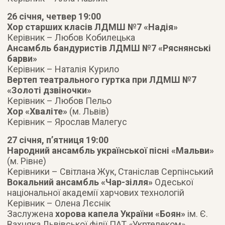
26 січня, четвер 19:00
Хор старших класів ЛДМШ №7 «Надія»
Керівник – Любов Кобилецька
Ансамбль бандуристів ЛДМШ №7 «Ряснянські
барви»
Керівник – Наталія Курило
Вертеп театрального гуртка при ЛДМШ №7
«Золоті дзвіночки»
Керівник – Любов Пельо
Хор «Хваліте»
(м. Львів)
Керівник – Ярослав Малегус
27 січня, п’ятниця 19:00
Народний ансамбль української пісні «Мальви»
(м. Рівне)
Керівники – Світлана Жук, Станіслав Серпінський
Вокальний ансамбль «Чар-зілля»
Одеської
національної академії харчових технологій
Керівник – Олена Лєснік
Заслужена
хорова капела України «Боян»
ім. Є.
Вахняка Львівської філії ПАТ «Укртелеком»