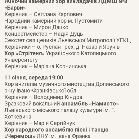
Жіночий камерний хор викладачів ЛДМШ №8
«Барви»
Керівник – Світлана Карпович
Народний камерний хор м. Пустомити
Керівник – Мирон Дацко
Концертмейстер – Надія Дуць
Секстет священиків Львівської Митрополії УГКЦ
Керівники – о. Руслан Грех, д. Назарій Ярунів
Хор «Стрітеня»
Українського Католицького
Університету
Керівник – Мар’яна Корчинська
11 січня, середа 19:00
Хор вчителів музичного мистецтва Долинського
р-ну Івано-Франківської обл.
Керівник – Володимир Кіндра
Зразковий вокальний
ансамбль «Намисто»
Львівського міського палацу культури ім. Г.
Хоткевича
Керівник – Марія Сергійчук
Хор народного ансамблю пісні і танцю
«Черемош»
ЛНУ ім. Івана Франка