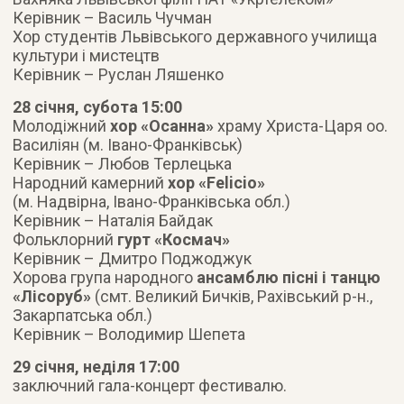
Керівник – Василь Чучман
Хор студентів Львівського державного училища
культури і мистецтв
Керівник – Руслан Ляшенко
28 січня, субота 15:00
Молодіжний
хор «Осанна»
храму Христа-Царя оо.
Василіян (м. Івано-Франківськ)
Керівник – Любов Терлецька
Народний камерний
хор «Felicio»
(м. Надвірна, Івано-Франківська обл.)
Керівник – Наталія Байдак
Фольклорний
гурт «Космач»
Керівник – Дмитро Поджоджук
Хорова група народного
ансамблю пісні і танцю
«Лісоруб»
(смт. Великий Бичків, Рахівський р-н.,
Закарпатська обл.)
Керівник – Володимир Шепета
29 січня, неділя 17:00
заключний гала-концерт фестивалю.