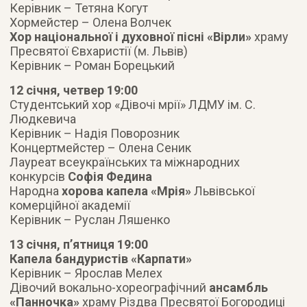
Керівник – Тетяна Когут
Хормейстер – Олена Волчек
Хор національної і духовної пісні «Вірли»
храму
Пресвятої Євхаристії (м. Львів)
Керівник – Роман Борецький
12 січня, четвер 19:00
Студентський хор «Дівочі мрії» ЛДМУ ім. С.
Людкевича
Керівник – Надія Поворозник
Концертмейстер – Олена Сеник
Лауреат всеукраїнських та міжнародних
конкурсів
Софія Федина
Народна
хорова капела «Мрія»
Львівської
комерційної академії
Керівник – Руслан Ляшенко
13 січня, п’ятниця 19:00
Капела бандуристів «Карпати»
Керівник – Ярослав Мелех
Дівочий вокально-хореографічний
ансамбль
«Панночка»
храму Різдва Пресвятої Богородиці