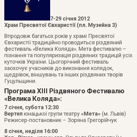
7-29 січня 2012
Храм Пресвятої Євхаристії (пл. Музейна 3)
Впродовж багатьох років у храмі Пресвятої
Євхаристії традиційно проводиться різдвяний
фестиваль «Велика Коляда». Мета фестивалю –
пізнання та популяризація різдвяних традицій усіх
куточків України.
Цьогорічний фестиваль
заохочує учасників до виконання колядок,
щедрівок, віншувань та інших різдвяних творів
Гуцульщини.
Програма XIII Різдвяного Фестивалю
«Велика Коляда»:
7 січня, субота 12:30
Вертеп
юнацької групи театру
«Мета»
(м. Львів)
Режисер-постановник – Зоряна Грегорійчук
8 січня, неділя 16:00