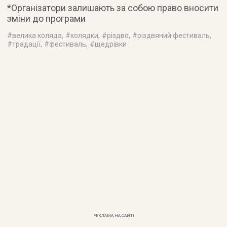
*Організатори залишають за собою право вносити
зміни до програми
#
велика коляда
, #
колядки
, #
різдво
, #
різдвяний фестиваль
,
#
традації
, #
фестиваль
, #
щедрівки
РЕКЛАМА НА САЙТІ