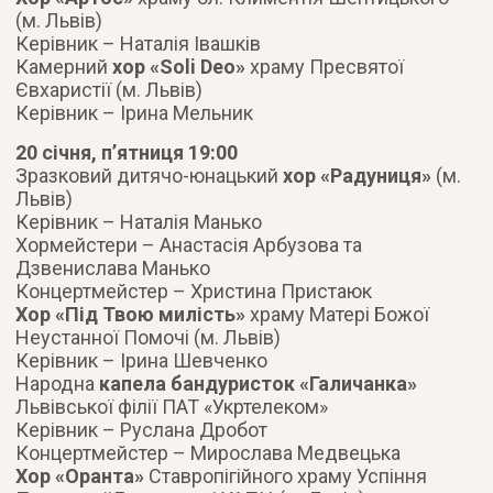
(м. Львів)
Керівник – Наталія Івашків
Камерний
хор «Soli Deo»
храму Пресвятої
Євхаристії (м. Львів)
Керівник – Ірина Мельник
20 січня, п’ятниця 19:00
Зразковий дитячо-юнацький
хор «Радуниця»
(м.
Львів)
Керівник – Наталія Манько
Хормейстери ­– Анастасія Арбузова та
Дзвенислава Манько
Концертмейстер – Христина Пристаюк
Хор «Під Твою милість»
храму Матері Божої
Неустанної Помочі (м. Львів)
Керівник – Ірина Шевченко
Народна
капела бандуристок «Галичанка»
Львівської філії ПАТ «Укртелеком»
Керівник – Руслана Дробот
Концертмейстер – Мирослава Медвецька
Хор «Оранта»
Ставропігійного храму Успіння