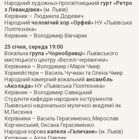
Народний художньо-просвітницький
гурт «Ретро
з Левандівки»
(м. Львів)
Керівник – Людмила Додевич
Народний
чоловічий хор «Орфей»
НУ «Львівська
Політехніка»
Керівник – Володимир Вівчарик
25 січня, середа 19:00
Вокальна
група «Чорнобривці»
Львівського
мистецького центру «Веселі черевички»
Керівники ­– Володимир і Марія Чмир
Хормейстери – Василь Чучман та Олена Чмир
Народний камерний вокальний
ансамбль
«Аколада»
НУ «Львівська Політехніка»
Керівник – Володимир Савицький
Студенти кафедри народних інструментів
Львівської національної музичної академії ім.
М.Лисенка
Керівники – Василь Герасименко, Мирослав
Корчинський, Оксана Герасименко
Народна хорова
капела «Галичани»
(м. Львів)
Керівник – Алла Павлик