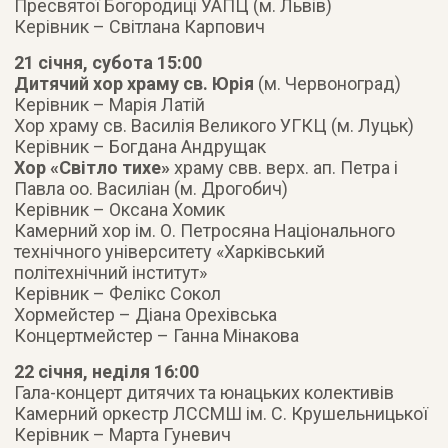
Пресвятої Богородиці УАПЦ (м. Львів)
Керівник – Світлана Карпович
21 січня, субота 15:00
Дитячий хор храму св. Юрія
(м. Червоноград)
Керівник – Марія Латій
Хор храму св. Василія Великого УГКЦ (м. Луцьк)
Керівник – Богдана Андрущак
Хор «Світло тихе»
храму свв. верх. ап. Петра і
Павла оо. Василіан (м. Дрогобич)
Керівник – Оксана Хомик
Камерний хор ім. О. Петросяна Національного
технічного університету «Харківський
політехнічний інститут»
Керівник – Фелікс Сокол
Хормейстер – Діана Орехівська
Концертмейстер – Ганна Мінакова
22 січня, неділя 16:00
Гала-концерт дитячих та юнацьких колективів
Камерний оркестр ЛССМШ ім. С. Крушельницької
Керівник – Марта Гуневич