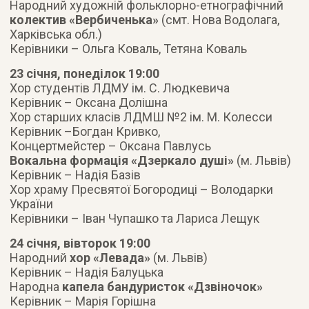
Народний художній фольклорно-етнографічний
колектив «Вербиченька»
(смт. Нова Водолага,
Харківська обл.)
Керівники – Ольга Коваль, Тетяна Коваль
23 січня, понеділок 19:00
Хор студентів ЛДМУ ім. С. Людкевича
Керівник – Оксана Долішна
Хор старших класів ЛДМШ №2 ім. М. Колесси
Керівник –Богдан Кривко,
Концертмейстер – Оксана Павлусь
Вокальна формація «Дзеркало душі»
(м. Львів)
Керівник – Надія Базів
Хор храму Пресвятої Богородиці – Володарки
України
Керівники – Іван Чупашко та Лариса Лещук
24 січня, вівторок 19:00
Народний
хор «Левада»
(м. Львів)
Керівник – Надія Балуцька
Народна
капела бандуристок «Дзвіночок»
Керівник – Марія Горішна