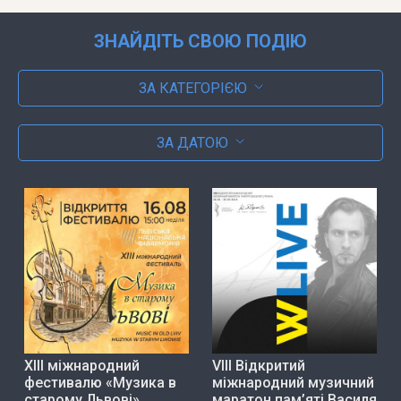
ЗНАЙДІТЬ СВОЮ ПОДІЮ
ЗА КАТЕГОРІЄЮ
ЗА ДАТОЮ
ХІІІ міжнародний
VIII Відкритий
фестивалю «Музика в
міжнародний музичний
старому Львові»
маратон пам’яті Василя