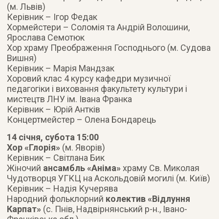
(м. Львів)
Керівник – Ігор Федак
Хормейстери – Соломія та Андрій Волошини,
Ярослава Семотюк
Хор храму Преображення Господнього (м. Судова
Вишня)
Керівник – Марія Мандзак
Хоровий клас 4 курсу кафедри музичної
педагогіки і виховання факультету культури і
мистецтв ЛНУ ім. Івана Франка
Керівник – Юрій Антків
Концертмейстер – Олена Бондарець
14 січня, субота 15:00
Хор «Глорія»
(м. Яворів)
Керівник – Світлана Бик
Жіночий
ансамбль «Аніма»
храму Св. Миколая
Чудотворця УГКЦ на Аскольдовій могилі (м. Київ)
Керівник – Надія Кучерява
Народний фольклорний
колектив «Відлуння
Карпат»
(с. Пнів, Надвірнянський р-н., Івано-