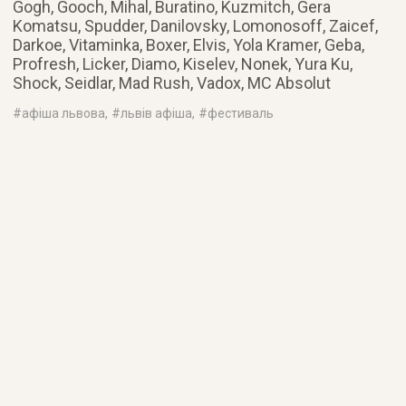
Gogh, Gooch, Mihal, Buratino, Kuzmitch, Gera
Komatsu, Spudder, Danilovsky, Lomonosoff, Zaicef,
Darkoe, Vitaminka, Boxer, Elvis, Yola Kramer, Geba,
Profresh, Licker, Diamo, Kiselev, Nonek, Yura Ku,
Shock, Seidlar, Mad Rush, Vadox, MC Absolut
#
афіша львова
, #
львів афіша
, #
фестиваль