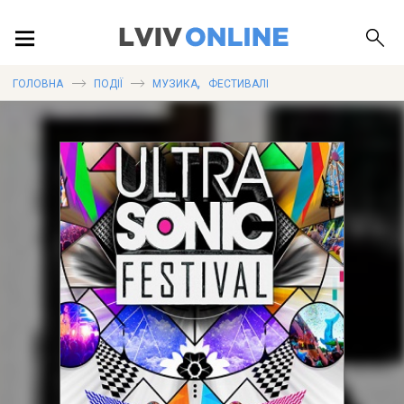
ПОДІЇ
,
ГОЛОВНА
ПОДІЇ
МУЗИКА
ФЕСТИВАЛІ
ЛОКАЦІЇ
ПУБЛІКАЦІЇ
ДОВІДКА