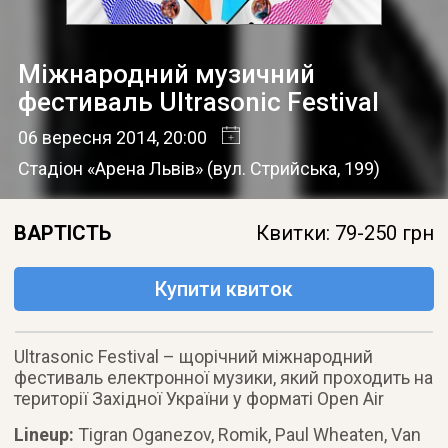
Міжнародний музичний
фестиваль Ultrasonic Festival
06 вересня 2014
, 20:00
Стадіон «Арена Львів»
(
вул. Стрийська, 199
)
ВАРТІСТЬ
Квитки: 79-250 грн
Купити квиток
Ultrasonic Festival – щорiчний мiжнародний
фестиваль електронної музики, який проходить на
території Західної України у форматі Open Air
Lineup:
Tigran Oganezov, Romik, Paul Wheaten, Van