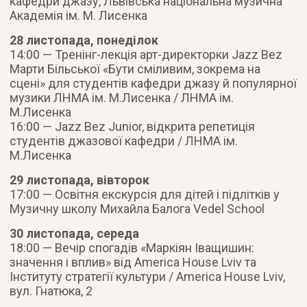
кафедри джазу, Львівська національна музична
Академія ім. М. Лисенка
28 листопада, понеділок
14:00 — Тренінг-лекція арт-директорки Jazz Bez
Марти Більської «Бути сміливим, зокрема на
сцені» для студентів кафедри джазу й популярної
музики ЛНМА ім. М.Лисенка / ЛНМА ім.
М.Лисенка
16:00 — Jazz Bez Junior, відкрита репетиція
студентів джазової кафедри / ЛНМА ім.
М.Лисенка
29 листопада, вівторок
17:00 — Освітня екскурсія для дітей і підлітків у
Музичну школу Михайла Балога Vedel School
30 листопада, середа
18:00 — Вечір спогадів «Маркіян Іващишин:
значення і вплив» від America House Lviv та
Інституту стратегії культури / America House Lviv,
вул. Гнатюка, 2