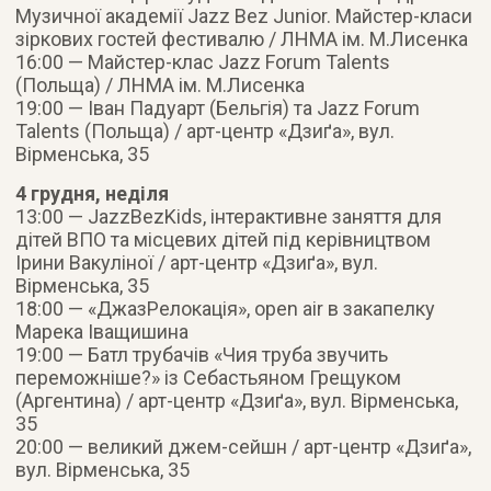
Музичної академії Jazz Bez Junior. Майстер-класи
зіркових гостей фестивалю / ЛНМА ім. М.Лисенка
16:00 — Майстер-клас Jazz Forum Talents
(Польща) / ЛНМА ім. М.Лисенка
19:00 — Іван Падуарт (Бельгія) та Jazz Forum
Talents (Польща) / арт-центр «Дзиґа», вул.
Вірменська, 35
4 грудня, неділя
13:00 — JazzBezKids, інтерактивне заняття для
дітей ВПО та місцевих дітей під керівництвом
Ірини Вакуліної / арт-центр «Дзиґа», вул.
Вірменська, 35
18:00 — «ДжазРелокація», open air в закапелку
Марека Іващишина
19:00 — Батл трубачів «Чия труба звучить
переможніше?» із Себастьяном Грещуком
(Аргентина) / арт-центр «Дзиґа», вул. Вірменська,
35
20:00 — великий джем-сейшн / арт-центр «Дзиґа»,
вул. Вірменська, 35