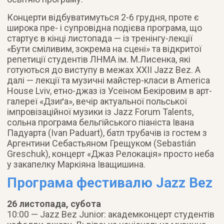
Концерти відбуватимуться 2-6 грудня, проте є
широка пре- і супровідна подієва програма, що
стартує в кінці листопада — із тренінгу-лекції
«Бути сміливим, зокрема на сцені» та відкритої
репетиції студентів ЛНМА ім. М.Лисенка, які
готуються до виступу в межах ХХІІ Jazz Bez. А
далі — лекції та музичні майстер-класи в America
House Lviv, етно-джаз із Усеіном Бекіровим в арт-
галереї «Дзиґа», вечір актуальної польської
імпровізаційної музики із Jazz Forum Talents,
сольна програма бельгійського піаніста Івана
Падуарта (Ivan Paduart), батл трубачів із гостем з
Аргентини Себастьяном Грещуком (Sebastián
Greschuk), концерт «Джаз Релокація» просто неба
у закапелку Маркіяна Іващишина.
Програма фестивалю Jazz Bez
26 листопада, субота
10:00 — Jazz Bez Junior: академконцерт студентів