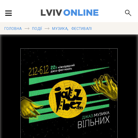
ПОДІЇ
,
ГОЛОВНА
ПОДІЇ
МУЗИКА
ФЕСТИВАЛІ
ЛОКАЦІЇ
ПУБЛІКАЦІЇ
ДОВІДКА