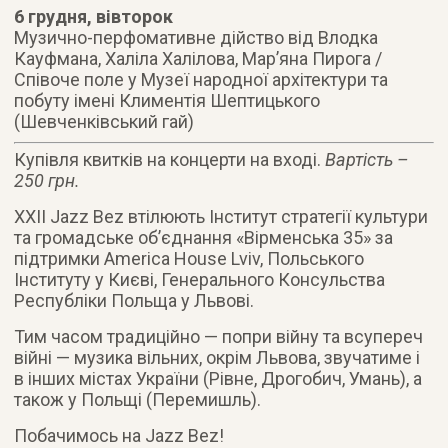
6 грудня, вівторок
Музично-перфомативне дійство від Влодка
Кауфмана, Халіла Халілова, Мар’яна Пирога /
Співоче поле у Музеї народної архітектури та
побуту імені Климентія Шептицького
(Шевченківський гай)
Купівля квитків на концерти на вході.
Вартість –
250 грн.
ХХІІ Jazz Bez втілюють Інститут стратегії культури
та громадське об’єднання «Вірменська 35» за
підтримки America House Lviv, Польського
Інституту у Києві, Генерального Консульства
Республіки Польща у Львові.
Тим часом традиційно — попри війну та всупереч
війні — музика вільних, окрім Львова, звучатиме і
в інших містах України (Рівне, Дрогобич, Умань), а
також у Польщі (Перемишль).
Побачимось на Jazz Bez!