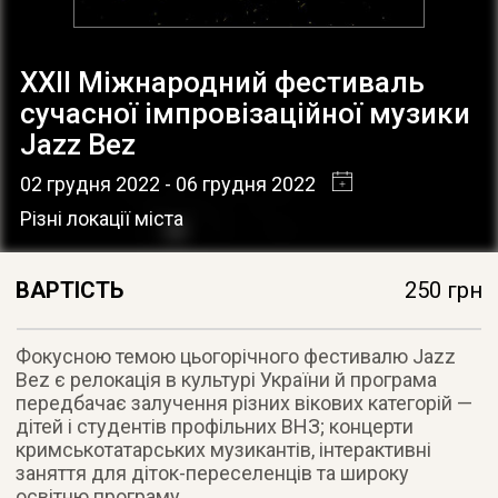
ХХІІ Міжнародний фестиваль
сучасної імпровізаційної музики
Jazz Bez
02 грудня 2022
- 06 грудня 2022
Різні локації міста
ВАРТІСТЬ
250 грн
Фокусною темою цьогорічного фестивалю Jazz
Bez є релокація в культурі України й програма
передбачає залучення різних вікових категорій —
дітей і студентів профільних ВНЗ; концерти
кримськотатарських музикантів, інтерактивні
заняття для діток-переселенців та широку
освітню програму.