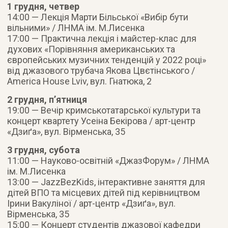
1 грудня, четвер
14:00 — Лекція Марти Більської «Вибір бути
вільними» / ЛНМА ім. М.Лисенка
17:00 — Практична лекція і майстер-клас для
духових «Порівняння американських та
європейських музичних тенденцій у 2022 році»
від джазового трубача Якова Цвєтінського /
America House Lviv, вул. Гнатюка, 2
2 грудня, п’ятниця
19:00 — Вечір кримськотатарської культури та
концерт квартету Усеіна Бекірова / арт-центр
«Дзиґа», вул. Вірменська, 35
3 грудня, субота
11:00 — Науково-освітній «ДжазФорум» / ЛНМА
ім. М.Лисенка
13:00 — JazzBezKids, інтерактивне заняття для
дітей ВПО та місцевих дітей під керівництвом
Ірини Вакуліної / арт-центр «Дзиґа», вул.
Вірменська, 35
15:00 — Концерт студентів джазової кафедри