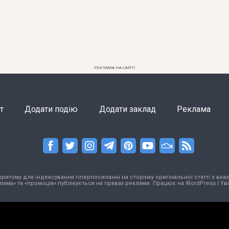
РЕКЛАМА НА САЙТІ
т
Додати подію
Додати заклад
Реклама
тому для індексування гіперпосиланні на сторінку оригінальної статті з вказа
лама» та «промоція» публікується на правах реклами. Працює на
WordPress
|
Ув