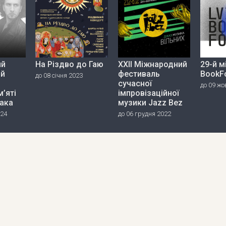
ий
На Різдво до Гаю
ХХІІ Міжнародний
29-й 
ий
фестиваль
BookF
до 08 січня 2023
сучасної
до 09 жо
’яті
імпровізаційної
пака
музики Jazz Bez
024
до 06 грудня 2022