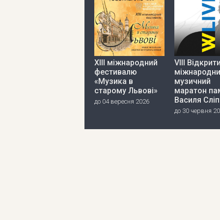
ХІІІ міжнародний
VIII Відкрит
фестивалю
міжнародн
«Музика в
музичний
старому Львові»
маратон пам
Василя Слі
до 04 вересня 2026
до 30 червня 2