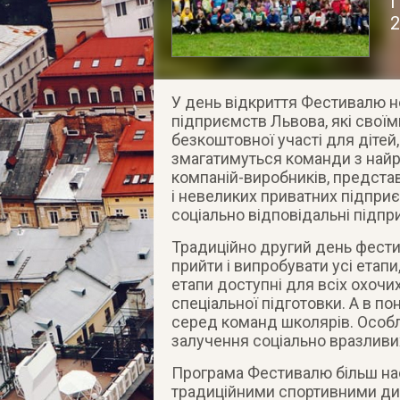
П
У день відкриття Фестивалю 
підприємств Львова, які свої
безкоштовної участі для дітей,
змагатимуться команди з найр
компаній-виробників, предста
і невеликих приватних підприє
соціально відповідальні підпр
Традиційно другий день фес
прийти і випробувати усі етапи
етапи доступні для всіх охочих
спеціальної підготовки. А в по
серед команд школярів. Особл
залучення соціально вразливих
Програма Фестивалю більш наси
традиційними спортивними дис