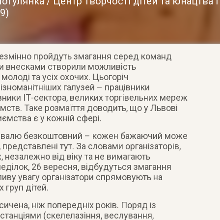
огулянка / Центр творчості дітей та юнацтва 
29
)
незмінно пройдуть змагання серед команд
ми внесками створили можливість
 молоді та усіх охочих. Цьогоріч
ізноманітніших галузей – працівники
вники ІТ-сектора, великих торгівельних мереж
мств. Таке розмаїття доводить, що у Львові
иємства є у кожній сфері.
тивалю безкоштовний – кожен бажаючий може
, представлені тут. За словами організаторів,
, незалежно від віку та не вимагають
неділок, 26 вересня, відбудуться змагання
иву увагу організатори спрямовують на
 груп дітей.
чена, ніж попередніх років. Поряд із
танціями (скелелазіння, веслування,