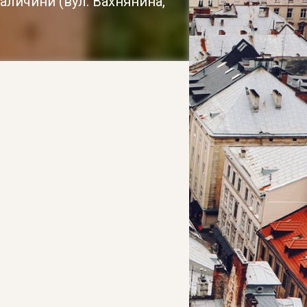
Галичини
(
вул. Вахнянина,