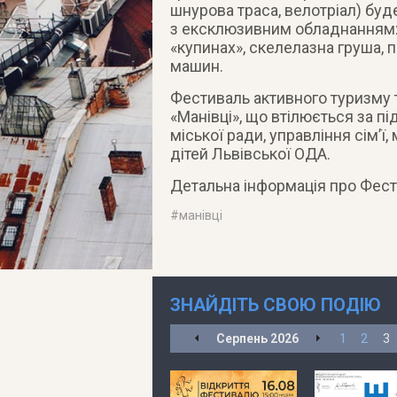
шнурова траса, велотріал) бу
з ексклюзивним обладнанням: бі
«купинах», скелелазна груша, 
машин.
Фестиваль активного туризму 
«Манівці», що втілюється за п
міської ради, управління сім’ї
дітей Львівської ОДА.
Детальна інформація про Фест
#
манівці
ЗНАЙДІТЬ СВОЮ ПОДІЮ
Серпень
2026
1
2
3