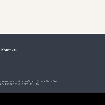
Контакти
нням імені сайту LvivOnline (Львів Онлайн).
ійти
| запитів: 98, секунд: 0,209