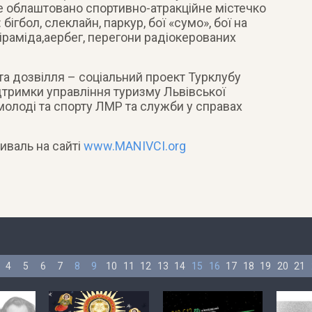
де облаштовано спортивно-атракційне містечко
гбол, слеклайн, паркур, бої «сумо», бої на
піраміда,аербег, перегони радіокерованих
та дозвілля – соціальний проект Турклубу
ідтримки управління туризму Львівської
, молоді та спорту ЛМР та служби у справах
иваль на сайті
www.MANIVCI.org
4
5
6
7
8
9
10
11
12
13
14
15
16
17
18
19
20
21