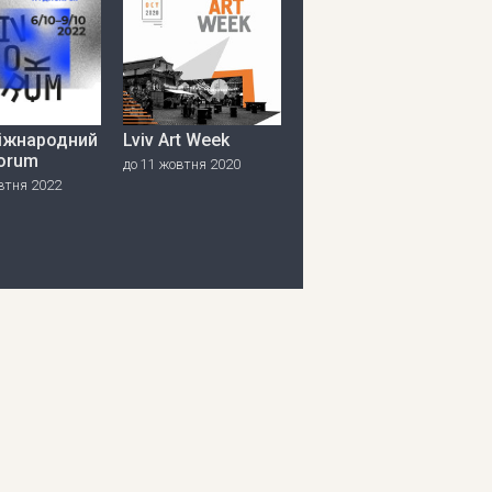
міжнародний
Lviv Art Week
orum
до 11 жовтня 2020
втня 2022