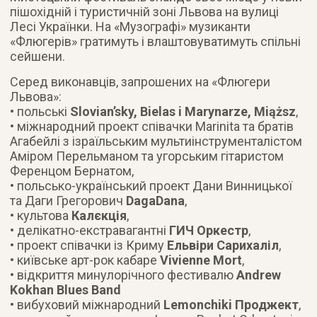
пішохідній і туристичній зоні Львова на вулиці
Лесі Українки. На «Музографі» музиканти
«Флюгерів» гратимуть і влаштовуватимуть спільні
сейшени.
Серед виконавців, запрошених на «Флюгери
Львова»:
• польські
Slovian’sky, Bielas i Marynarze, Miąższ
,
• міжнародний проект співачки Marinita та братів
Агабейлі з ізраїльським мультиінструменталістом
Аміром Перельманом та угорським гітаристом
Ференцом Бернатом,
• польсько-український проект Дани Винницької
та Даги Грегорович
DagaDana
,
• культова
Калєкція
,
• делікатно-екстравагантні
ГИЧ Оркестр
,
• проект співачки із Криму
Ельвіри Сарихаліл
,
• київське арт-рок кабаре
Vivienne Mort
,
• відкриття минулорічного фестивалю
Andrew
Kokhan Blues Band
• вибуховий міжнародний
Lemonchiki Проджект
,