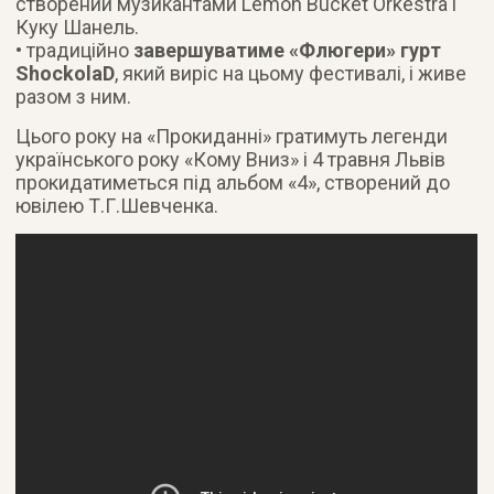
створений музикантами Lemоn Bucket Orkestra і
Куку Шанель.
• традиційно
завершуватиме «Флюгери» гурт
ShockolaD
, який виріс на цьому фестивалі, і живе
разом з ним.
Цього року на «Прокиданні» гратимуть легенди
українського року «Кому Вниз» і 4 травня Львів
прокидатиметься під альбом «4», створений до
ювілею Т.Г.Шевченка.