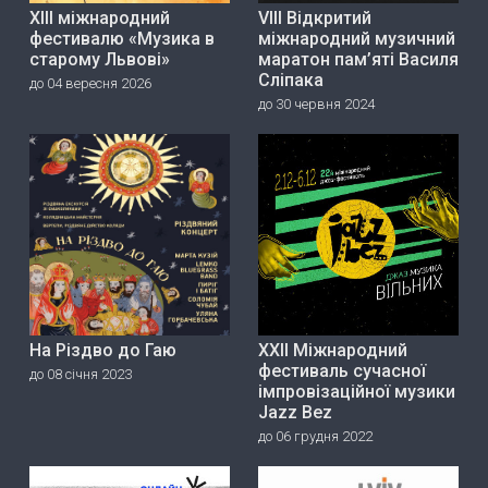
ХІІІ міжнародний
VIII Відкритий
фестивалю «Музика в
міжнародний музичний
старому Львові»
маратон пам’яті Василя
Сліпака
до 04 вересня 2026
до 30 червня 2024
На Різдво до Гаю
ХХІІ Міжнародний
фестиваль сучасної
до 08 січня 2023
імпровізаційної музики
Jazz Bez
до 06 грудня 2022