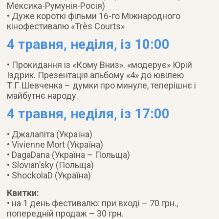
Мексика-Румунія-Росія)
• Дуже короткі фільми 16-го Міжнародного
кінофестивалю «Très Courts»
4 травня, неділя, із 10:00
• Прокидання із «Кому Вниз». «модерує» Юрій
Іздрик. Презентація альбому «4» до ювілею
Т.Г.Шевченка – думки про минуле, теперішнє і
майбутнє народу.
4 травня, неділя, із 17:00
• Джалапіта (Україна)
• Vivienne Mort (Україна)
• DagaDana (Україна – Польща)
• Slovian’sky (Польща)
• ShockolaD (Україна)
Квитки:
• на 1 день фестивалю: при вході – 70 грн.,
попередній продаж – 30 грн.