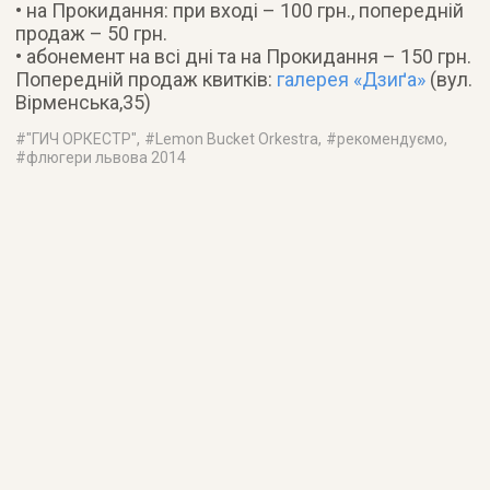
• на Прокидання: при вході – 100 грн., попередній
продаж – 50 грн.
• абонемент на всі дні та на Прокидання – 150 грн.
Попередній продаж квитків:
галерея «Дзиґа»
(вул.
Вірменська,35)
#
"ГИЧ ОРКЕСТР"
, #
Lemоn Bucket Orkestra
, #
рекомендуємо
,
#
флюгери львова 2014