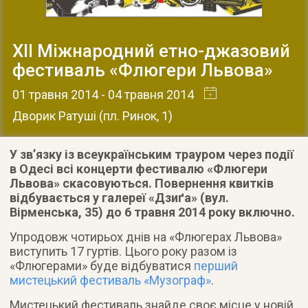
ХІІ Міжнародний етно-джазовий
фестиваль «Флюгери Львова»
01 травня 2014
- 04 травня 2014
Дворик Ратуші
(
пл. Ринок, 1
)
У зв’язку із всеукраїнським трауром через події
в Одесі всі концерти фестивалю «Флюгери
Львова» скасовуються. Повернення квитків
відбувається у галереї «Дзиґа» (вул.
Вірменська, 35) до 6 травня 2014 року включно.
Упродовж чотирьох днів на «Флюгерах Львова»
виступить 17 гуртів. Цього року разом із
«Флюгерами» буде відбуватися
перший
мистецький фестиваль «Музограф»
.
Мистецький фестиваль знайде своє місце у новій