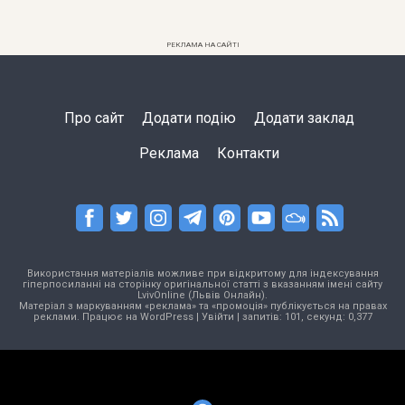
РЕКЛАМА НА САЙТІ
Про сайт
Додати подію
Додати заклад
Реклама
Контакти
Використання матеріалів можливе при відкритому для індексування
гіперпосиланні на сторінку оригінальної статті з вказанням імені сайту
LvivOnline (Львів Онлайн).
Матеріал з маркуванням «реклама» та «промоція» публікується на правах
реклами. Працює на
WordPress
|
Увійти
| запитів: 101, секунд: 0,377