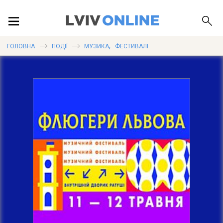
ПОДІЇ
,
ГОЛОВНА
ПОДІЇ
МУЗИКА
ФЕСТИВАЛІ
ЛОКАЦІЇ
ПУБЛІКАЦІЇ
ДОВІДКА