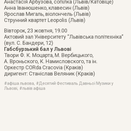
Анастасія Арбузова, сопілка (Львів/Катовіце)
Анна Іванюшенко, клавесин (Львів)
Ярослав Мигаль, віолончель (Львів)
Струнний квартет Leopolis (Львів)
Вівторок, 23 жовтня, 19.00
Актовий зал Університету “Львівська політехніка”
(вул. С. Бандери, 12)
Габсбурзький бал у Львові
Твори Ф. К. Моцарта, М. Вербицького,
А. Вроньского, К. Намисловского, та ін.
Оркестр CORda Cracovia (Краків)
диригент: Станіслав Веляник (Краків)
#
афіша львова
, #
Десятий Фестиваль Давньої Музики у
Львові
, #
львів афіша