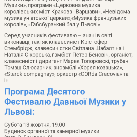
Музики», програми «Церковна музика
королівських міст Кракова і Варшави», «Невідома
музика уніатської церкви»,«Музика французьких
королів», «Габсбурзький бал у Львові».
Серед учасників фестивалю – знані в світі
виконавці, такі як клавесиніст Крістофер
Стембрідж, клавесиністки Світлана Шабалтіна і
Наталія Сікорська, ґамбіст Петер Беновіч, органіст,
клавесиніст і диригент Марек Топоровскі, трубач
Томаш Слюсарчик, ансамблі «Хорея козацька»,
«Starck compagnay», оркестр «CORda Cracovia» та
ін.
Програма Десятого
Фестивалю Давньої Музики у
Львові:
Субота 13 жовтня, 19.00
Будинок органної та камерної музики