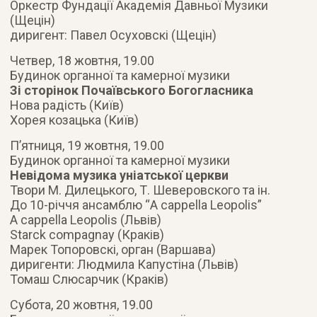
Оркестр Фундації Академія Давньої Музики
(Щецін)
диригент: Павел Осуховскі (Щецін)
Четвер, 18 жовтня, 19.00
Будинок органної та камерної музики
Зі сторінок Почаївського Богогласника
Нова радість (Київ)
Хорея козацька (Київ)
П’ятниця, 19 жовтня, 19.00
Будинок органної та камерної музики
Невідома музика уніатської церкви
Твори М. Дилецького, Т. Шеверовского та ін.
До 10-річчя ансамблю “A cappella Leopolis”
A cappella Leopolis (Львів)
Starck compagnay (Краків)
Марек Топоровскі, орган (Варшава)
диригенти: Людмила Капустіна (Львів)
Томаш Слюсарчик (Краків)
Субота, 20 жовтня, 19.00