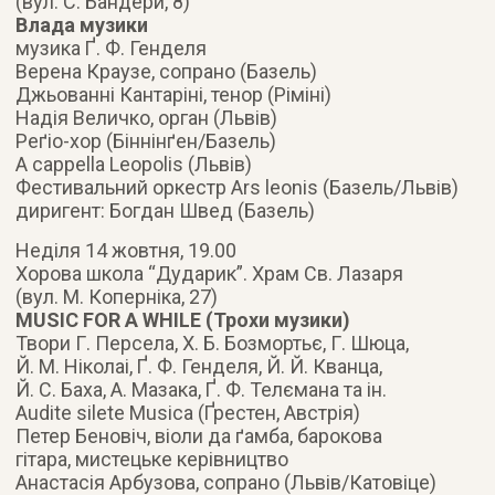
(вул. С. Бандери, 8)
Влада музики
музика Ґ. Ф. Генделя
Верена Краузе, сопрано (Базель)
Джьованні Кантаріні, тенор (Ріміні)
Надія Величко, орган (Львів)
Реґіо-хор (Біннінґен/Базель)
A cappella Leopolis (Львів)
Фестивальний оркестр Ars leonis (Базель/Львів)
диригент: Богдан Швед (Базель)
Неділя 14 жовтня, 19.00
Хорова школа “Дударик”. Храм Св. Лазаря
(вул. М. Коперніка, 27)
MUSIC FOR A WHILE (Трохи музики)
Твори Г. Персела, Х. Б. Бозмортьє, Г. Шюца,
Й. М. Ніколаі, Ґ. Ф. Генделя, Й. Й. Кванца,
Й. С. Баха, А. Мазака, Ґ. Ф. Телємана та ін.
Audite silete Musica (Ґрестен, Австрія)
Петер Беновіч, віоли да ґамба, барокова
гітара, мистецьке керівництво
Анастасія Арбузова, сопрано (Львів/Катовіце)