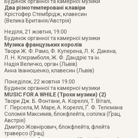
Будинок органної та камерної музики
Два різнотемперовані клавіри
Крістофер Стембрідж, клавесин
(Велика Британія/Австрія)
Неділя, 21 жовтня, 19.00
Будинок органної та камерної музики
Музика французьких королів
Твори Ж. Ф. Рамо, Ф. Куперена, Л. К. Дакена,
Л. Н. Клєрамболя, Ж. Ф. Дандріє та ін.
Надія Величко, орган (Львів)
Анна Іванюшенко, клавесин (Львів)
Понеділок, 22 жовтня 19.00
Будинок органної та камерної музики
MUSIC FOR A WHILE (Трохи музики) (2)
Твори Дж. Б. Фонтани, А. Кореллі, Т. Віталі,
Г. Персела, М. Маре, А. Кореллі, Ґ. Ф. Телємана
Соломія Максимів, блокфлейта, сопілка (Ґрац,
Австрія)
Дмитро Жовнірович, блокфлейта, флейта
траверсо (Ґрац)