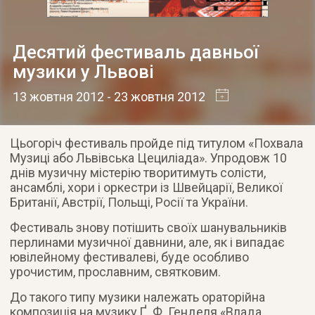
Десятий фестиваль давньої
музики у Львові
13 жовтня 2012
- 23 жовтня 2012
Цьогоріч фестиваль пройде під титулом «Похвала
Музиці або Львівська Цециліада». Упродовж 10
днів музичну містерію творитимуть солісти,
ансамблі, хори і оркестри із Швейцарії, Великої
Британії, Австрії, Польщі
, Росії та України.
Фестиваль знову потішить своїх шанувальників
перлинами музичної давнини, але, як і випадає
ювілейному фестивалеві, буде особливо
урочистим, прославним, святковим.
До такого типу музики належать ораторійна
композиція на музику Ґ. Ф. Генделя «Влада