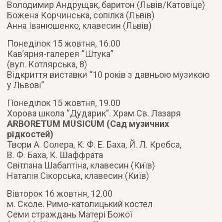
Володимир Андрущак, баритон (Львів/Катовіце)
Божена Корчинська, сопілка (Львів)
Анна Іванюшенко, клавесин (Львів)
Понеділок 15 жовтня, 16.00
Кав’ярня-галерея “Штука”
(вул. Котлярська, 8)
Відкриття виставки “10 років з давньою музикою
у Львові”
Понеділок 15 жовтня, 19.00
Хорова школа “Дударик”. Храм Св. Лазаря
ARBORETUM MUSICUM (Сад музичних
рідкостей)
Твори А. Солера, К. Ф. Е. Баха, Й. Л. Кребса,
В. Ф. Баха, К. Шаффрата
Світлана Шабалтіна, клавесин (Київ)
Наталія Сікорська, клавесин (Київ)
Вівторок 16 жовтня, 12.00
м. Сколе. Римо-католицький костел
Семи страждань Матері Божої