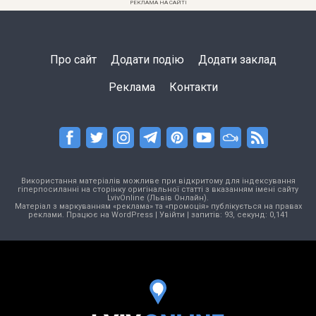
РЕКЛАМА НА САЙТІ
Про сайт
Додати подію
Додати заклад
Реклама
Контакти
Використання матеріалів можливе при відкритому для індексування
гіперпосиланні на сторінку оригінальної статті з вказанням імені сайту
LvivOnline (Львів Онлайн).
Матеріал з маркуванням «реклама» та «промоція» публікується на правах
реклами. Працює на
WordPress
|
Увійти
| запитів: 93, секунд: 0,141