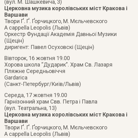
(вул. М. Шашкевича, 3)
Церковна музика королівських міст Кракова і
Варшави
Твори Ґ. Ґ. Ґорчицкого, М. Мєльчевского
A cappella Leopolis (Львів)
Оркестр Фундації Академія Давньої Музики
(Щецін)
диригент: Павел Осуховскі (Щецін)
Вівторок, 16 жовтня 19.00
Хорова школа “Дударик”. Храм Св. Лазаря
Пляжне Середньовіччя
Gardarica
(Санкт-Петербург/Київ/Львів)
Середа, 17 жовтня 19.00
Гарнізонний храм Свв. Петра і Павла
(вул. Театральна, 13)
Церковна музика королівських міст Кракова і
Варшави
Твори Ґ. Ґ. Ґорчицкого, М. Мєльчевского
A cappella Leopolis (Львів)