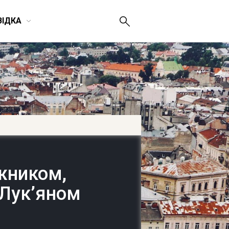
ВІДКА
ожником,
 Лук’яном