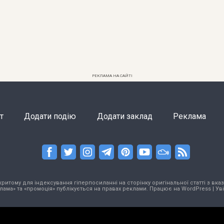
РЕКЛАМА НА САЙТІ
т
Додати подію
Додати заклад
Реклама
тому для індексування гіперпосиланні на сторінку оригінальної статті з вказа
лама» та «промоція» публікується на правах реклами. Працює на
WordPress
|
Ув