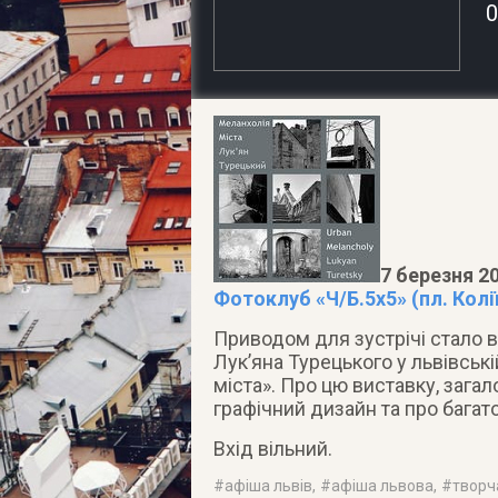
0
7 березня 20
Фотоклуб «Ч/Б.5х5» (пл. Колі
Приводом для зустрічі стало в
Лук’яна Турецького у львівськ
міста».
Про цю виставку, загал
графічний дизайн та про багато
Вхід вільний.
#
афіша львів
, #
афіша львова
, #
творч