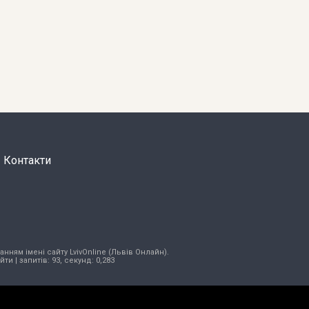
Контакти
нням імені сайту LvivOnline (Львів Онлайн).
ійти
| запитів: 93, секунд: 0,283