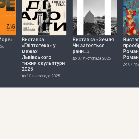
Море»
Виставка
Виставка «Земля.
Вистав
«Гліптотека» у
Чи загояться
прооб
026
межах
рани…»
Роман
Львівського
Роман
до 07 листопада 2025
тижня скульптури
до 07 гр
2025
до 10 листопада 2025