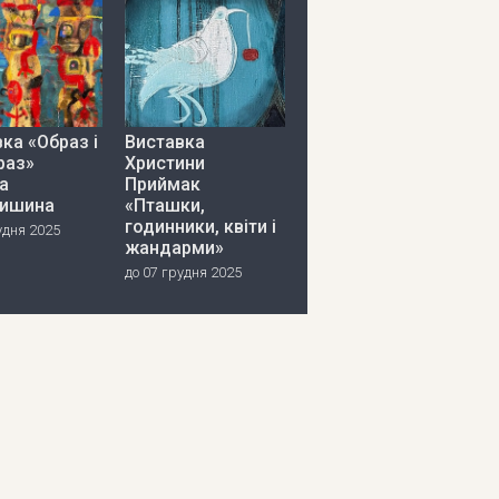
ка «Образ і
Виставка
раз»
Христини
а
Приймак
ишина
«Пташки,
годинники, квіти і
удня 2025
жандарми»
до 07 грудня 2025