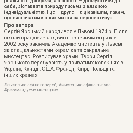
реального джерела, а з іншого – дослухатися до
себе, зіставляти природу письма з власною
індивідуальністю. І це – друге – є цікавішим, таким,
що визначатиме шлях митця на перспективу».
Про автора
Сергій Яроцький народився у Львові 1974 р. Після
школи працював над виготовленням вітражів.
2002 року закінчив Академію мистецтв у Львові
за спеціальностями кераміка та сакральне
мистецтво. Розписував храми. Твори Сергія
Яроцького перебувають у приватних колекціях в
Україні, Канаді, США, Франції, Кіпрі, Польщі та
інших країнах.
#
львівська афіша галерей
, #
мистецька афіша львова
,
#
рекомендуємо мистецтво