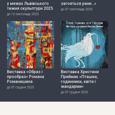
у межах Львівського
загояться рани…»
тижня скульптури 2025
до 07 листопада 2025
до 10 листопада 2025
Виставка «Образ і
Виставка Христини
прообраз» Романа
Приймак «Пташки,
Романишина
годинники, квіти і
жандарми»
до 07 грудня 2025
до 07 грудня 2025