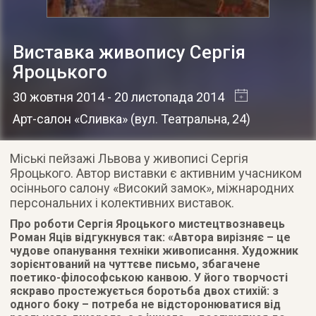
Виставка живопису Сергія
Яроцького
30 жовтня 2014
- 20 листопада 2014
Арт-салон «Сливка»
(
вул. Театральна, 24
)
Міські пейзажі Львова у живописі Сергія
Яроцького. Автор виставки є активним учасником
осіннього салону «Високий замок», міжнародних
персональних і колективних виставок.
Про роботи Сергія Яроцького мистецтвознавець
Роман Яців відгукнувся так: «Автора вирізняє – це
чудове опанування техніки живописання. Художник
зорієнтований на чуттєве письмо, збагачене
поетико-філософською канвою. У його творчості
яскраво простежується боротьба двох стихій: з
одного боку – потреба не відсторонюватися від