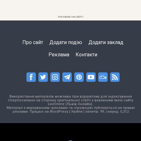
РЕКЛАМА НА САЙТІ
Про сайт
Додати подію
Додати заклад
Реклама
Контакти
Використання матеріалів можливе при відкритому для індексування
гіперпосиланні на сторінку оригінальної статті з вказанням імені сайту
LvivOnline (Львів Онлайн).
Матеріал з маркуванням «реклама» та «промоція» публікується на правах
реклами. Працює на
WordPress
|
Увійти
| запитів: 99, секунд: 0,312