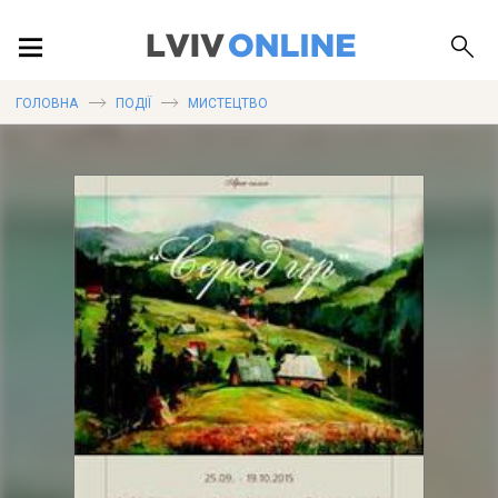
ПОДІЇ
ГОЛОВНА
ПОДІЇ
МИСТЕЦТВО
ЛОКАЦІЇ
ПУБЛІКАЦІЇ
ДОВІДКА