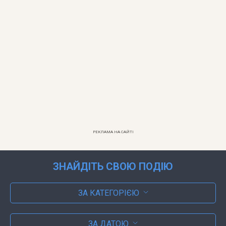
РЕКЛАМА НА САЙТІ
ЗНАЙДІТЬ СВОЮ ПОДІЮ
ЗА КАТЕГОРІЄЮ
ЗА ДАТОЮ