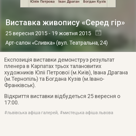
Виставка живопису «Серед гір»
25 вересня 2015
- 19 жовтня 2015
Арт-салон «Сливка»
(
вул. Театральна, 24
)
Експозиція виставки демонструэ результат
пленера в Карпатах трьох талановитих
художників Юліі Петрової (м.Київ), Івана Драгана
(м.Тернопіль) та Богдана Кузів (м.Івано-
Франківськ).
Відкриття виставки відбудеться 25 вересня о
17:00.
#
львівська афіша галерей
, #
мистецька афіша львова