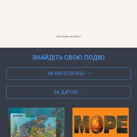
РЕКЛАМА НА САЙТІ
ЗНАЙДІТЬ СВОЮ ПОДІЮ
ЗА КАТЕГОРІЄЮ
ЗА ДАТОЮ