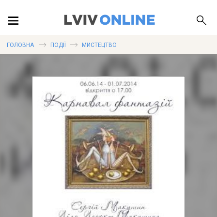
ПОДІЇ
ГОЛОВНА
ПОДІЇ
МИСТЕЦТВО
ЛОКАЦІЇ
ПУБЛІКАЦІЇ
ДОВІДКА