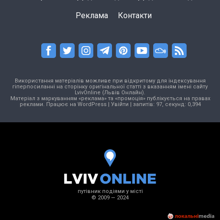
Реклама
Контакти
Використання матеріалів можливе при відкритому для індексування
гіперпосиланні на сторінку оригінальної статті з вказанням імені сайту
LvivOnline (Львів Онлайн).
Матеріал з маркуванням «реклама» та «промоція» публікується на правах
реклами. Працює на
WordPress
|
Увійти
| запитів: 97, секунд: 0,394
путівник подіями у місті
© 2009 — 2024