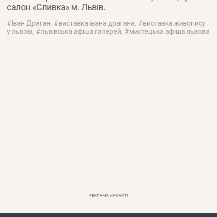
салон «Сливка» м. Львів.
#
Іван Драган
, #
виставка івана драгана
, #
виставка живопису
у львові
, #
львівська афіша галерей
, #
мистецька афіша львова
РЕКЛАМА НА САЙТІ