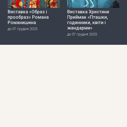
Виставка «Образ і
Виставка Христини
прообраз» Романа
Приймак «Пташки,
Романишина
годинники, квіти і
жандарми»
до 07 грудня 2025
до 07 грудня 2025