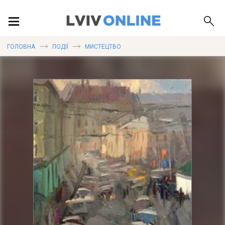
ПОДІЇ
ГОЛОВНА
ПОДІЇ
МИСТЕЦТВО
ЛОКАЦІЇ
ПУБЛІКАЦІЇ
ДОВІДКА