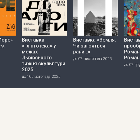
Море»
Виставка
Виставка «Земля.
Вистав
«Гліптотека» у
Чи загояться
прооб
026
межах
рани…»
Роман
Львівського
Роман
до 07 листопада 2025
тижня скульптури
до 07 гр
2025
до 10 листопада 2025