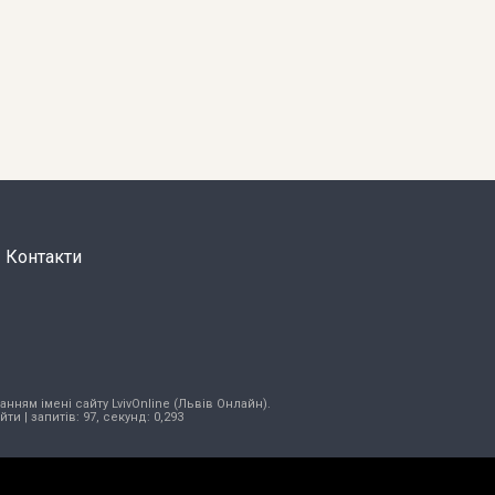
Контакти
нням імені сайту LvivOnline (Львів Онлайн).
ійти
| запитів: 97, секунд: 0,293