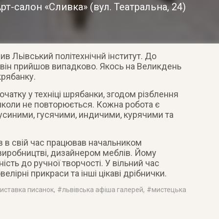
рт-салон «Сливка»
(
вул. Театральна, 24
)
чив Льівський політехнічнй інститут. До
 він прийшов випадково. Якось на Великдень
крябанку
.
очатку у техніці шрябанки, згодом різблення
иколи не повторюється. Кожна робота є
аусиними, гусячими, индичими, курячими та
в в свій час працював начальником
 виробництві, дизайнером меблів. Йому
ість до ручної творчості. У вільний час
елірні прикраси та інші цікаві дрібнички.
иставка писанок
, #
львівська афіша галерей
, #
мистецька