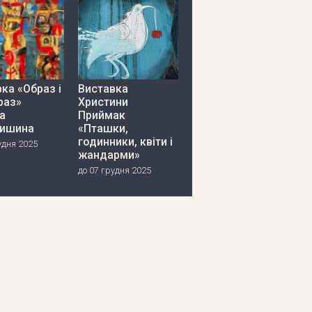
ка «Образ і
Виставка
раз»
Христини
а
Приймак
ишина
«Пташки,
годинники, квіти і
удня 2025
жандарми»
до 07 грудня 2025