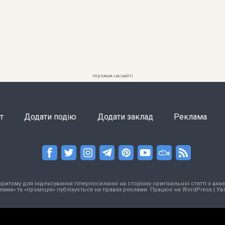
РЕКЛАМА НА САЙТІ
т
Додати подію
Додати заклад
Реклама
тому для індексування гіперпосиланні на сторінку оригінальної статті з вказа
лама» та «промоція» публікується на правах реклами. Працює на
WordPress
|
Ув