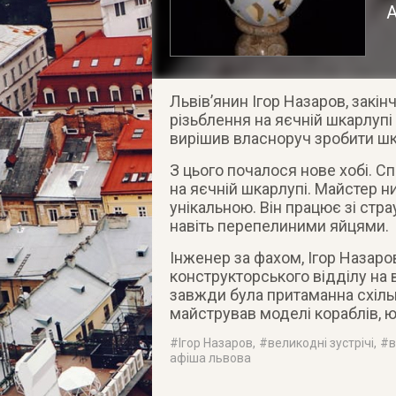
А
Львів’янин Ігор Назаров, закін
різьблення на яєчній шкарлупі
вирішив власноруч зробити ш
З цього почалося нове хобі. Сп
на яєчній шкарлупі. Майстер н
унікальною. Він працює зі стр
навіть перепелиними яйцями.
Інженер за фахом, Ігор Назаро
конструкторського відділу на
завжди була притаманна схільн
майстрував моделі кораблів, юв
#
Ігор Назаров
, #
великодні зустрічі
, #
в
афіша львова