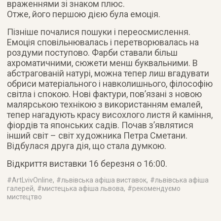
враженнями зі знаком плюс.
Отже, його першою дією була емоція.
Пізніше почалися пошуки і переосмислення.
Емоція сповільнювалась і перетворювалась на
роздуми поступово. Фарби ставали більш
ахроматичними, сюжети менш буквальними. В
абстрагованій натурі, можна тепер лиш вгадувати
обриси матеріального і навколишнього, філософію
світла і спокою. Нові фактури, пов’язані з новою
малярською технікою з використанням емалей,
тепер нагадують красу висохлого листя й каміння,
фіордів та японських садів. Почав з’являтися
інший світ – світ художника Петра Сметани.
Відбулася друга дія, що стала думкою.
Відкриття виставки 16 березня о 16:00.
#
ArtLvivOnline
, #
львівська афіша виставок
, #
львівська афіша
галерей
, #
мистецька афіша львова
, #
рекомендуємо
мистецтво