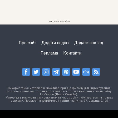
РЕКЛАМА НА САЙТІ
Про сайт
Додати подію
Додати заклад
Реклама
Контакти
Використання матеріалів можливе при відкритому для індексування
гіперпосиланні на сторінку оригінальної статті з вказанням імені сайту
LvivOnline (Львів Онлайн).
Матеріал з маркуванням «реклама» та «промоція» публікується на правах
реклами. Працює на
WordPress
|
Увійти
| запитів: 97, секунд: 0,195