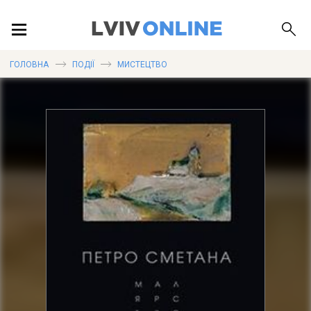
ПОДІЇ
ГОЛОВНА
ПОДІЇ
МИСТЕЦТВО
ЛОКАЦІЇ
ПУБЛІКАЦІЇ
ДОВІДКА