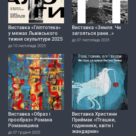
Виставка «Гліптотека»
Виставка «Земля. Чи
у межах Львівського
загояться рани…»
тижня скульптури 2025
до 07 листопада 2025
до 10 листопада 2025
Виставка «Образ і
Виставка Христини
прообраз» Романа
Приймак «Пташки,
Романишина
годинники, квіти і
жандарми»
до 07 грудня 2025