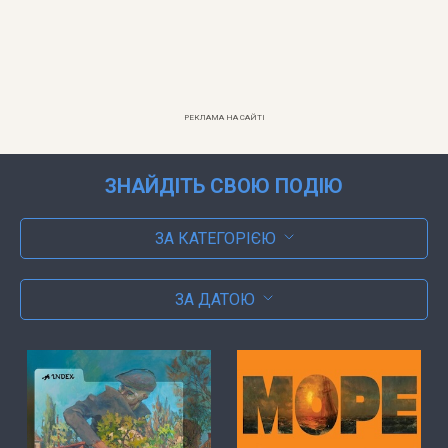
РЕКЛАМА НА САЙТІ
ЗНАЙДІТЬ СВОЮ ПОДІЮ
ЗА КАТЕГОРІЄЮ
ЗА ДАТОЮ