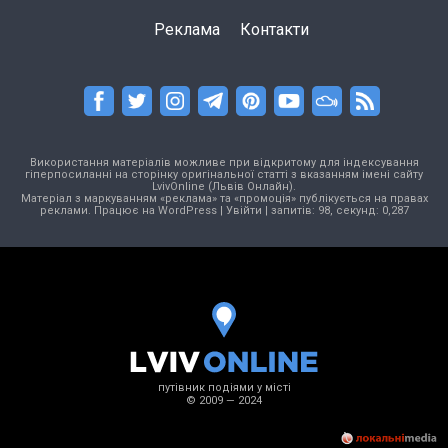
Реклама
Контакти
Використання матеріалів можливе при відкритому для індексування
гіперпосиланні на сторінку оригінальної статті з вказанням імені сайту
LvivOnline (Львів Онлайн).
Матеріал з маркуванням «реклама» та «промоція» публікується на правах
реклами. Працює на
WordPress
|
Увійти
| запитів: 98, секунд: 0,287
путівник подіями у місті
© 2009 — 2024