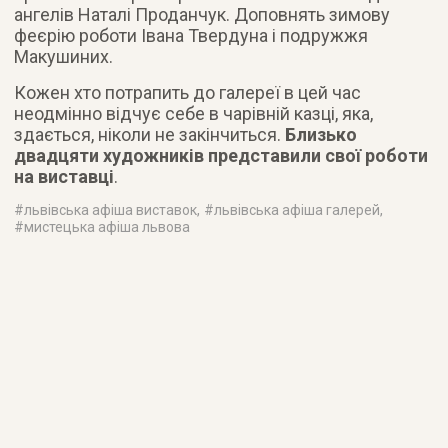
ангелів Наталі Проданчук. Доповнять зимову
феєрію роботи Івана Твердуна і подружжя
Макушиних.
Кожен хто потрапить до галереї в цей час
неодмінно відчує себе в чарівній казці, яка,
здається, ніколи не закінчиться.
Близько
двадцяти художників представили свої роботи
на виставці
.
#
львівська афіша виставок
, #
львівська афіша галерей
,
#
мистецька афіша львова