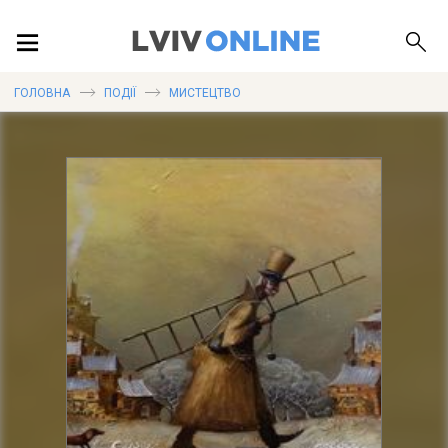
ПОДІЇ
ГОЛОВНА
ПОДІЇ
МИСТЕЦТВО
ЛОКАЦІЇ
ПУБЛІКАЦІЇ
ДОВІДКА