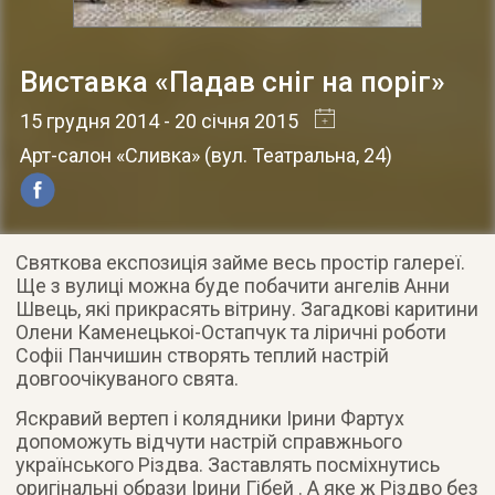
Виставка «Падав сніг на поріг»
15 грудня 2014
- 20 січня 2015
Арт-салон «Сливка»
(
вул. Театральна, 24
)
Святкова експозиція займе весь простір галереї.
Ще з вулиці можна буде побачити ангелів Анни
Швець, які прикрасять вітрину. Загадкові каритини
Олени Каменецькоі-Остапчук та ліричні роботи
Софіі Панчишин
створять теплий настрій
довгоочікуваного свята.
Яскравий вертеп і колядники Ірини Фартух
допоможуть відчути настрій справжнього
українського Різдва. Заставлять посміхнутись
оригінальні образи Ірини Гібей . А яке ж Різдво без