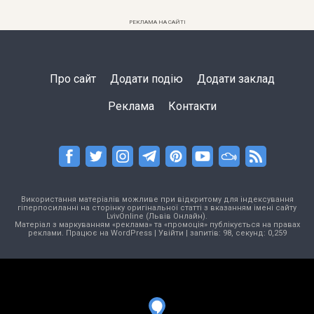
РЕКЛАМА НА САЙТІ
Про сайт
Додати подію
Додати заклад
Реклама
Контакти
Використання матеріалів можливе при відкритому для індексування
гіперпосиланні на сторінку оригінальної статті з вказанням імені сайту
LvivOnline (Львів Онлайн).
Матеріал з маркуванням «реклама» та «промоція» публікується на правах
реклами. Працює на
WordPress
|
Увійти
| запитів: 98, секунд: 0,259