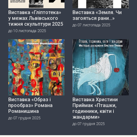
Виставка «Гліптотека»
Виставка «Земля. Чи
у межах Львівського
загояться рани…»
тижня скульптури 2025
до 07 листопада 2025
до 10 листопада 2025
Виставка «Образ і
Виставка Христини
прообраз» Романа
Приймак «Пташки,
Романишина
годинники, квіти і
жандарми»
до 07 грудня 2025
до 07 грудня 2025