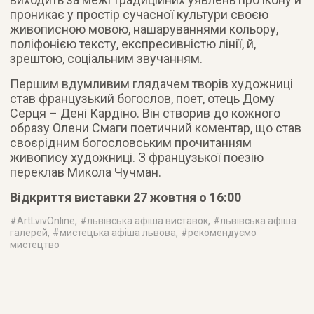
проникає у простір сучасної культури своєю
живописною мовою, нашаруваннями кольору,
поліфонією тексту, експресивністю лінії, й,
зрештою, соціальним звучанням.
Першим вдумливим глядачем творів художниці
став французький богослов, поет, отець Дому
Серця – Дені Кардіно. Він створив до кожного
образу Олени Смаги поетичний коментар, що став
своєрідним богословським прочитанням
живопису художниці. З французької поезію
переклав Микола Чучман.
Відкриття виставки 27 жовтня о 16:00
#
ArtLvivOnline
, #
львівська афіша виставок
, #
львівська афіша
галерей
, #
мистецька афіша львова
, #
рекомендуємо
мистецтво