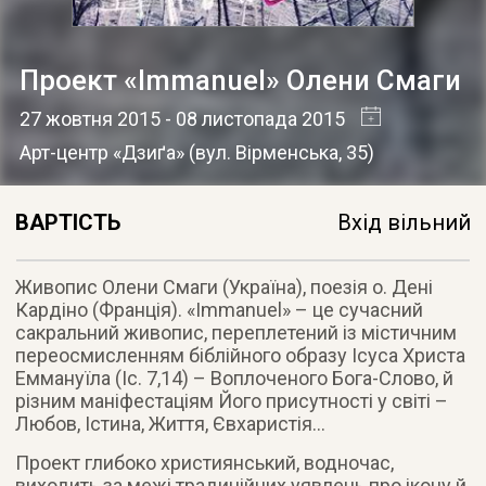
Проект «Immanuel» Олени Смаги
27 жовтня 2015
- 08 листопада 2015
Арт-центр «Дзиґа»
(
вул. Вірменська, 35
)
ВАРТІСТЬ
Вхід вільний
Живопис Олени Смаги (Україна), поезiя о. Денi
Кардiно (Францiя). «Immanuel» – це сучасний
сакральний живопис, переплетений із містичним
переосмисленням біблійного образу Ісуса Христа
Еммануїла (Іс. 7,14) – Воплоченого Бога-Слово, й
різним маніфестаціям Його присутності у світі –
Любов, Істина, Життя, Євхаристія…
Проект глибоко християнський, водночас,
виходить за межі традиційних уявлень про ікону й