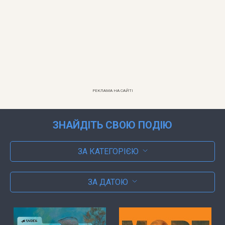
РЕКЛАМА НА САЙТІ
ЗНАЙДІТЬ СВОЮ ПОДІЮ
ЗА КАТЕГОРІЄЮ
ЗА ДАТОЮ