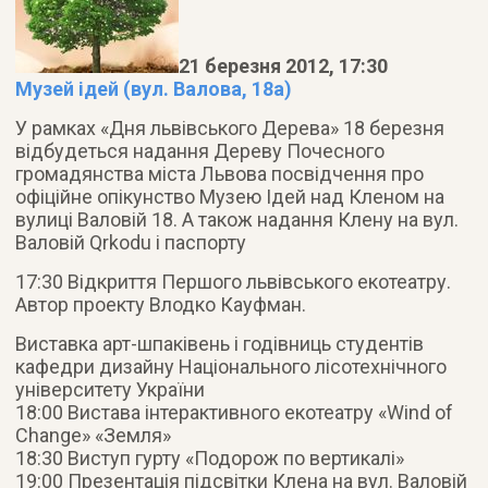
21 березня 2012, 17:30
Музей ідей (вул. Валова, 18а)
У рамках «Дня львівського Дерева» 18 березня
відбудеться надання Дереву Почесного
громадянства міста Львова посвідчення про
офіційне опікунство Музею Ідей над Кленом на
вулиці Валовій 18. А також надання Клену на вул.
Валовій Qrkodu і паспорту
17:30 Відкриття Першого львівського екотеатру.
Автор проекту Влодко Кауфман.
Виставка арт-шпаківень і годівниць студентів
кафедри дизайну Національного лісотехнічного
університету України
18:00 Вистава інтерактивного екотеатру «Wind of
Change» «Земля»
18:30 Виступ гурту «Подорож по вертикалі»
19:00 Презентація підсвітки Клена на вул. Валовій