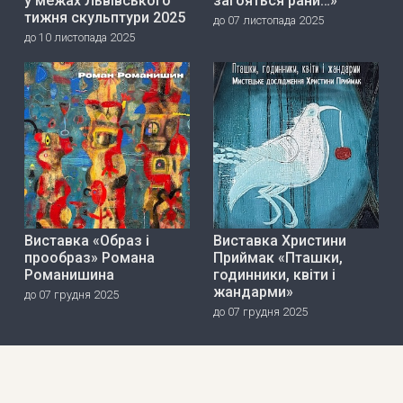
у межах Львівського
загояться рани…»
тижня скульптури 2025
до 07 листопада 2025
до 10 листопада 2025
Виставка «Образ і
Виставка Христини
прообраз» Романа
Приймак «Пташки,
Романишина
годинники, квіти і
жандарми»
до 07 грудня 2025
до 07 грудня 2025