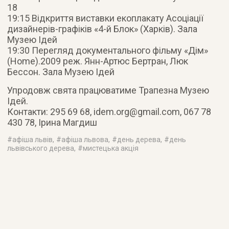
18
19:15 Відкриття виставки екоплакату Асоціації
дизайнерів-графіків «4-й Блок» (Харків). Зала
Музею Ідей
19:30 Перегляд документального фільму «Дім»
(Home).2009 реж. Янн-Артюс Бертран, Люк
Бессон. Зала Музею Ідей
Упродовж свята працюватиме Трапезна Музею
Ідей.
Контакти: 295 69 68,
idem.org@gmail.com
, 067 78
430 78, Ірина Магдиш
#
афіша львів
, #
афіша львова
, #
день дерева
, #
день
львівського дерева
, #
мистецька акція