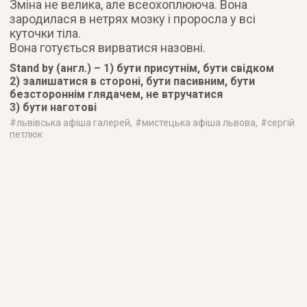
Зміна не велика, але всеохоплююча. Вона
зародилася в нетрях мозку і проросла у всі
куточки тіла.
Вона готується вирватися назовні.
Stand by (англ.) – 1) бути присутнім, бути свідком
2) залишатися в стороні, бути пасивним, бути
безстороннім глядачем, не втручатися
3) бути наготові
#
львівська афіша галерей
, #
мистецька афіша львова
, #
сергій
петлюк