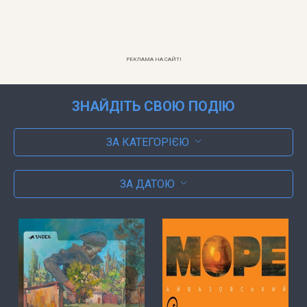
РЕКЛАМА НА САЙТІ
ЗНАЙДІТЬ СВОЮ ПОДІЮ
ЗА КАТЕГОРІЄЮ
ЗА ДАТОЮ