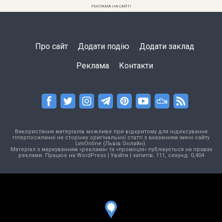
РЕКЛАМА НА САЙТІ
Про сайт
Додати подію
Додати заклад
Реклама
Контакти
Використання матеріалів можливе при відкритому для індексування
гіперпосиланні на сторінку оригінальної статті з вказанням імені сайту
LvivOnline (Львів Онлайн).
Матеріал з маркуванням «реклама» та «промоція» публікується на правах
реклами. Працює на
WordPress
|
Увійти
| запитів: 111, секунд: 0,404