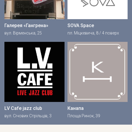
Галерея «Гангрена»
SOVA Space
вул. Вірменська, 25
пл. Міцкевича, 8 / 4 поверх
LV Cafe jazz club
Канапа
вул. Січових Стрільців, 3
Площа Ринок, 39