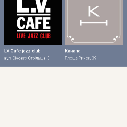
LV Cafe jazz club
Канапа
вул. Січових Стрільців, 3
Площа Ринок, 39