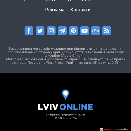
Реклама
Контакти
Використання матеріалів можливе при відкритому для індексування
гіперпосиланні на сторінку оригінальної статті з вказанням імені сайту
LvivOnline (Львів Онлайн).
Матеріал з маркуванням «реклама» та «промоція» публікується на правах
реклами. Працює на
WordPress
|
Увійти
| запитів: 85, секунд: 0,241
путівник подіями у місті
© 2009 — 2024