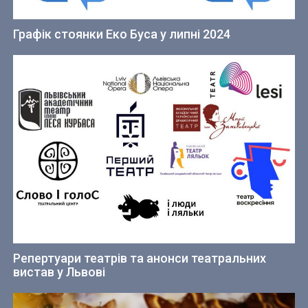
Графік стоянки Еко Буса у липні 2024
Репертуари театрів та анонси театральних
вистав у Львові