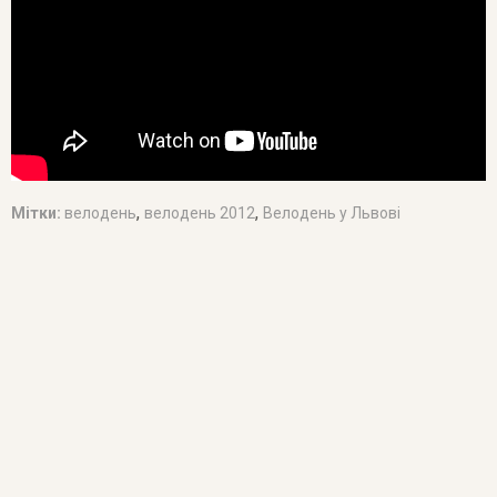
,
,
Мітки:
велодень
велодень 2012
Велодень у Львові