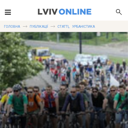
ПОДІЇ
,
ГОЛОВНА
ПУБЛІКАЦІЇ
СТАТТІ
УРБАНІСТИКА
ЛОКАЦІЇ
ПУБЛІКАЦІЇ
ДОВІДКА