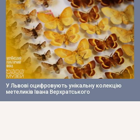
У Львові оцифровують унікальну колекцію
метеликів Івана Верхратського