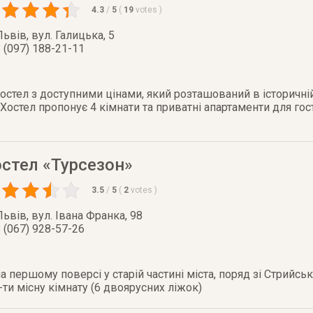
4.3
/
5
(
19
votes
)
Львів
,
вул. Галицька, 5
 (097) 188-21-11
хостел з доступними цінами, який розташований в історичні
Хостел пропонує 4 кімнати та приватні апартаменти для го
стел «Турсезон»
3.5
/
5
(
2
votes
)
Львів
,
вул. Івана Франка, 98
 (067) 928-57-26
 першому поверсі у старій частині міста, поряд зі Стрийсь
2-ти місну кімнату (6 двоярусних ліжок)