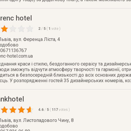
renc hotel
2
/
5
(
1
vote
)
Львів
,
вул. Ференца Ліста, 4
лодобово
80671136767
enc-hotel.com.ua
днання краси і стилю, бездоганного сервісу та дизайнерськ
юди зможуть відчути атмосферу творчості та гармонії, отр
одиться в безпосередній близькості до всіх основних держа
сць. У розпорядженні гостей 35 дизайнерських номерів, кож
nkhotel
4.6
/
5
(
117
votes
)
Львів
,
вул. Листопадового Чину, 8
лодобово