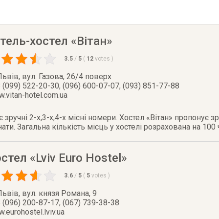
тель-хостел «Вітан»
3.5
/
5
(
12
votes
)
Львів
,
вул. Газова, 26/4 поверх
 (099) 522-20-30, (096) 600-07-07, (093) 851-77-88
.vitan-hotel.com.ua
 зручні 2-x,3-x,4-x місні номери. Хостел «Вітан» пропонує зру
нати. Загальна кількість місць у хостелі розрахована на 100
стел «Lviv Euro Hostel»
3.6
/
5
(
5
votes
)
Львів
,
вул. князя Романа, 9
 (096) 200-87-17, (067) 739-38-38
.eurohostel.lviv.ua