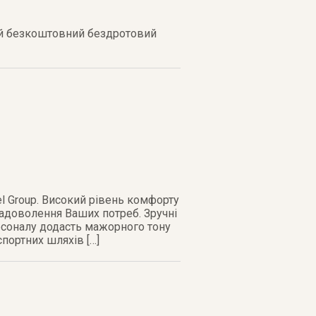
тей безкоштовний бездротовий
el Group. Високий рівень комфорту
адоволення Ваших потреб. Зручні
рсоналу додасть мажорного тону
портних шляхів […]