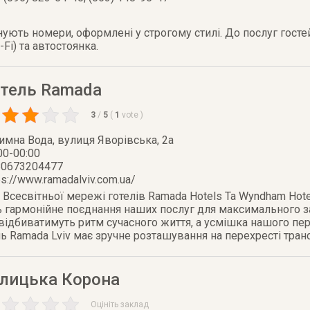
онують номери, оформлені у строгому стилі. До послуг гос
-Fi) та автостоянка.
отель Ramada
3
/
5
(
1
vote
)
Зимна Вода
,
вулиця Яворівська, 2а
00-00:00
80673204477
ps://www.ramadalviv.com.ua/
 Всесвітньої мережі готелів Ramada Hotels Ta Wyndham Hot
ть гармонійне поєднання наших послуг для максимального з
 відбиватимуть ритм сучасного життя, а усмішка нашого пе
 Ramada Lviv має зручне розташування на перехресті транс
алицька Корона
Оцініть заклад