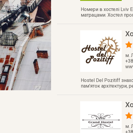
Номери в хостелі Lviv
матрацами. Хостел проп
Хо
м. 
+38
www
Hostel Del Pozitiff зн
пам’яток архітектури, р
Хо
м. 
+38