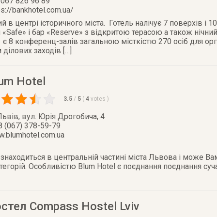
067 826 96 89
ps://bankhotel.com.ua/
 в центрі історичного міста. Готель налічує 7 поверхів і 10
н «Safe» і бар «Reserve» з відкритою терасою а також нічний
і є 8 конференц-залів загальною місткістю 270 осіб для орга
 ділових заходів […]
um Hotel
3.5
/
5
(
4
votes
)
Львів
,
вул. Юрія Дрогобича, 4
8 (067) 378-59-79
.blumhotel.com.ua
о знаходиться в центральній частині міста Львова і може 
атегорій. Особливістю Blum Hotel є поєднання поєднання суч
стел Compass Hostel Lviv