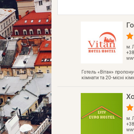
Го
м. 
+38
www
Готель «Вітан» пропонує
кімнати та 20-місні кім
Хо
м. 
+38
www