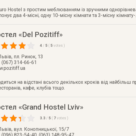
 Euro Hostel з простим меблюванням із зручними однорівн
онує два 4-місні, одну 10-місну кімнати та 3-місну кімнату
стел «Del Pozitiff»
4
/
5
(
5
votes
)
Львів
,
пл. Ринок, 13
 (067) 314-66-61
.pozitiff.ua
аходиться на відстані всього декількох кроків від найбільш 
есторанів, кафе, клубів тощо.
стел «Grand Hostel Lviv»
3.3
/
5
(
7
votes
)
Львів
,
вул. Конопницької, 15/7
 (096) 823-54-40, (063) 148-95-47