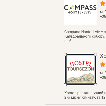
м. 
+38
Compass Hostel Lviv – 
Катедрального собору. 
осіб
Хо
м. 
+38
Хостел розташований на
2-о місну кімнату, та 1