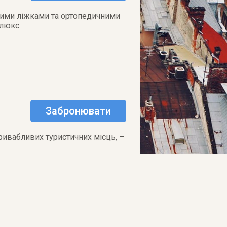
евими ліжками та ортопедичними
-люкс
Забронювати
привабливих туристичних місць, –