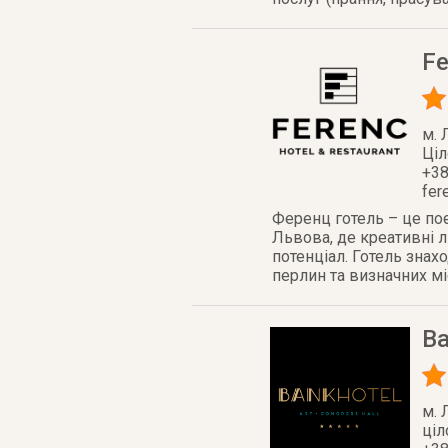
Fe
м. 
Ці
+3
fer
Ференц готель – це поє
Львова, де креативні л
потенціал. Готель знах
перлин та визначних мі
Ba
м. 
ці