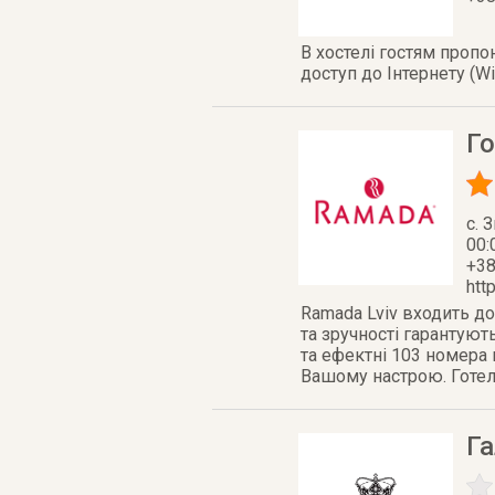
В хостелі гостям проп
доступ до Інтернету (Wi
Г
c. 
00:
+3
htt
Ramada Lviv входить до
та зручності гарантую
та ефектні 103 номера
Вашому настрою. Готель
Г