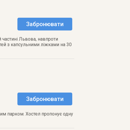
Забронювати
й частині Львова, навпроти
стей з капсульними ліжками на 30
Забронювати
ким парком. Хостел пропонує одну