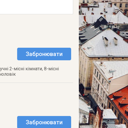
Забронювати
чні 2-місні кімнати, 8-місні
 чоловік
Забронювати