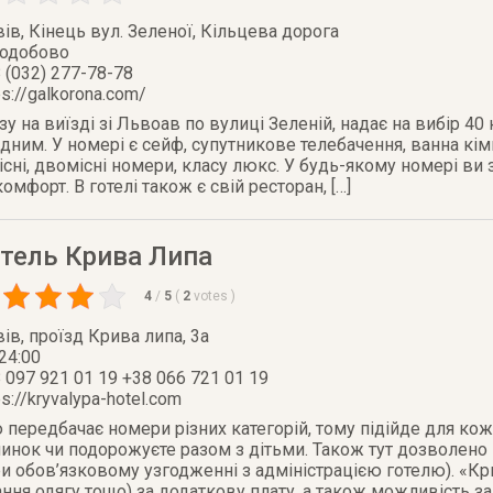
вів
,
Кінець вул. Зеленої, Кільцева дорога
лодобово
 (032) 277-78-78
ps://galkorona.com/
зу на виїзді зі Львоав по вулиці Зеленій, надає на вибір 4
дним. У номері є сейф, супутникове телебачення, ванна кімн
сні, двомісні номери, класу люкс. У будь-якому номері ви
комфорт. В готелі також є свій ресторан, […]
отель Крива Липа
4
/
5
(
2
votes
)
вів
,
проїзд Крива липа, 3а
24:00
 097 921 01 19 +38 066 721 01 19
ps://kryvalypa-hotel.com
передбачає номери різних категорій, тому підійде для кож
чинок чи подорожуєте разом з дітьми. Також тут дозволено
ри обов’язковому узгодженні з адміністрацією готелю). «К
ання одягу тощо) за додаткову плату, а також можливість за