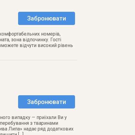
Забронювати
0 комфортабельних номерів,
ата, зона відпочинку. Гості
 зможете відчути високий рівень
Забронювати
ного випадку — приїхали Ви у
 перебування з тваринами
рива Липа» надає ряд додаткових
лишити […]