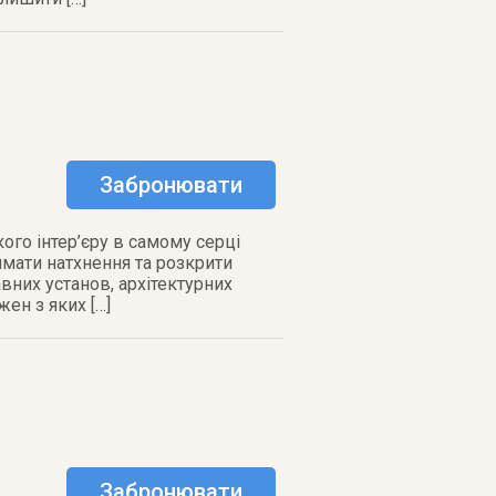
Забронювати
ого інтер’єру в самому серці
имати натхнення та розкрити
вних установ, архітектурних
ен з яких […]
Забронювати