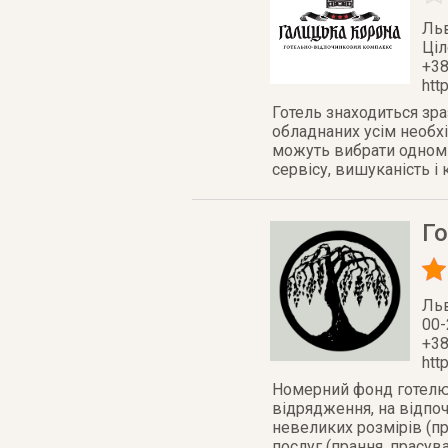
Ль
Ці
+38
htt
Готель знаходиться зра
обладнаних усім необхі
можуть вибрати одномі
сервісу, вишуканість і 
Г
Ль
00-
+38
htt
Номерний фонд готелю 
відрядження, на відпо
невеликих розмірів (п
послуг (прання, прасув