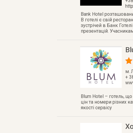
+38
htt
Bank Hotel розташований
В готелі є свій рестора
зустрічей в Банк Готел
презентацій. Учасникам
Bl
м. 
+ 3
www
Blum Hotel – готель, щ
цін та номери різних к
якості сервісу
Хо