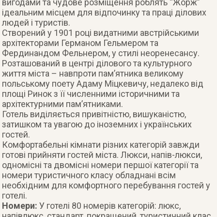
вигодами та чудове розмiщення роблять “Жорж”
iдеальним мiсцем для вiдпочинку та працi дiлових
людей i туристiв.
Створений у 1901 році видатними австрійськими
архітекторами Германом Гельмером та
Фердинандом Фельнером, у стилі неоренесансу.
Розташований в центрi дiлового та культурного
життя мiста – навпроти пам’ятника великому
польському поету Адаму Мiцкевичу, недалеко вiд
площi Ринок з її численними iсторичними та
архiтектурними пам’ятниками.
Готель видiляється привiтнiстю, вишуканiстю,
затишком та увагою до iноземних i українських
гостей.
Комфортабельнi кiмнати рiзних категорiй завжди
готовi прийняти гостей мiста. Люкси, напiв-люкси,
одномiснi та двомiснi номери першої категорiї та
номери туристичного класу обладнанi всiм
необхiдним для комфортного перебування гостей у
готелi.
Номери:
У готелі 80 номерів категорій: люкс,
напівлюкс, стандарт, покращений, туристичний клас.