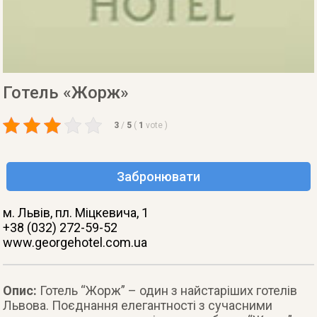
Готель «Жорж»
3
/
5
(
1
vote
)
Забронювати
м. Львів
, пл. Міцкевича, 1
+38 (032) 272-59-52
www.georgehotel.com.ua
Опис:
Готель “Жорж” – один з найстарiших готелiв
Львова. Поєднання елегантностi з сучасними