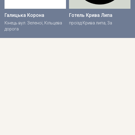
Галицька Корона
Готель Крива Липа
Кінець вул. Зеленої, Кільцева
проїзд Крива липа, 3а
дорога