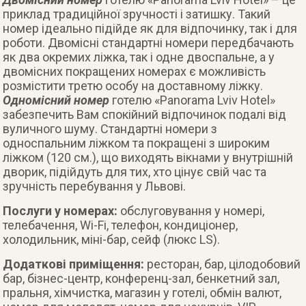
приклад традиційної зручності і затишку. Такий
номер ідеально підійде як для відпочинку, так і для
роботи. Двомісні стандартні номери передбачають
як два окремих ліжка, так і одне двоспальне, а у
двомісних покращених номерах є можливість
розмістити третю особу на доставному ліжку.
Одномісний номер
готелю «Panorama Lviv Hotel»
забезпечить Вам спокійний відпочинок подалі від
вуличного шуму. Стандартні номери з
односпальним ліжком та покращені з широким
ліжком (120 см.), що виходять вікнами у внутрішній
дворик, підійдуть для тих, хто цінує свій час та
зручність перебування у Львові.
Послуги у номерах:
обслуговування у номері,
телебачення, Wi-Fi, телефон, кондиціонер,
холодильник, міні-бар, сейф (люкс LS).
Додаткові приміщення:
ресторан, бар, цілодобовий
бар, бізнес-центр, конференц-зал, бенкетний зал,
пральня, хімчистка, магазин у готелі, обмін валют,