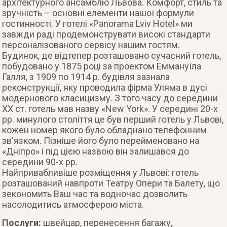
архітектурного ансамблю Львова. Комфорт, стиль та
зручність – основні елементи нашої формули
гостинності. У готелі «Panorama Lviv Hotel» ми
завжди раді продемонструвати високі стандарти
персоналізованого сервісу нашим гостям.
Будинок, де відтепер розташовано сучасний готель,
побудовано у 1875 році за проектом Еммануїла
Галля, з 1909 по 1914 р. будівля зазнала
реконструкції, яку проводила фірма Уляма в дусі
модернового класицизму. З того часу до середини
ХХ ст. готель мав назву «New York». У середині 20-х
рр. минулого століття це був перший готель у Львові,
кожен номер якого було обладнано телефонним
зв‘язком. Пізніше його було перейменовано на
«Дніпро» і під цією назвою він залишався до
середини 90-х рр.
Найпривабливіше розміщення у Львові: готель
розташований навпроти Театру Опери та Балету, що
зекономить Ваш час та водночас дозволить
насолодитись атмосферою міста.
Послуги:
швейцар, перенесення багажу,