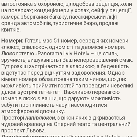
автостоянка з охороною, цілодобова рецепція, холи
на поверхах; кондиціонери у холах, сейф у рецепції,
камера зберігання багажу, пасажирський ліфт;
оренда автомобілів, туристичне бюро, продаж
квитків.
Номери:
Готель має 51 номер, серед яких номери
«люкс», «півлюкс», одномісті та двомісні номери.
Люкс
готелю «Panorama Lviv Hotel» – це стиль,
зручність, вишуканість і Ваш неперевершений смак.
Тут розкіш зустрічається з класикою, а буденність
відступає перед відчуттям задоволення. Одна з
кімнат номера облаштована таким чином, що дає
можливість приймати гостей та проводити невеликі
ділові зустрічі тет-а-тет . Важливою перевагою
номерів люкс є ванни, що дарують можливість
забути про плинність часу і насолодитися
атмосферою відпочинку.
Просторі
напівлюкси
, з вікон яких відкриваєтсья
чудовий краєвид на Оперний театр та центральний
проспект Львова.
Двомісний номер
готелю «Panorama Lviv Hotel» – це