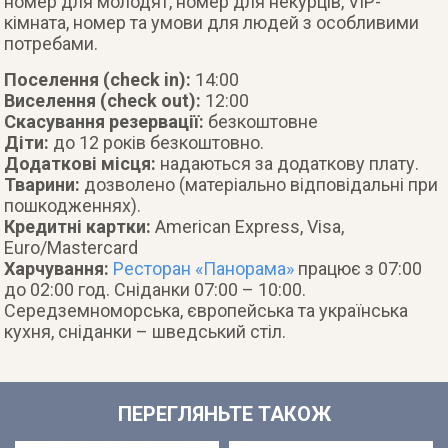
номер для молодят, номер для некурців, VIP-
кімната, номер та умови для людей з особливими
потребами.
Поселення (check in):
14:00
Виселення (check out):
12:00
Скасування резервації:
безкоштовне
Діти:
до 12 років безкоштовно.
Додаткові місця:
надаються за додаткову плату.
Тварини:
дозволено (матеріально відповідальні при
пошкодженнях).
Кредитні картки:
American Express, Visa,
Euro/Mastercard
Харчування:
Ресторан «Панорама»
працює з 07:00
до 02:00 год. Сніданки 07:00 – 10:00.
Середземноморська, європейська та українська
кухня, сніданки – шведський стіл.
ПЕРЕГЛЯНЬТЕ ТАКОЖ