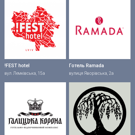
!FEST hotel
Готель Ramada
вул. Лемківська, 15а
вулиця Яворівська, 2а