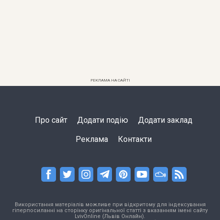
РЕКЛАМА НА САЙТІ
Про сайт
Додати подію
Додати заклад
Реклама
Контакти
Використання матеріалів можливе при відкритому для індексування
гіперпосиланні на сторінку оригінальної статті з вказанням імені сайту
LvivOnline (Львів Онлайн).