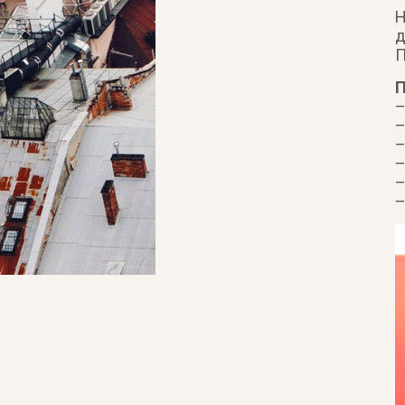
Н
д
П
П
–
–
–
–
–
–