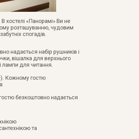
 В хостелі «Панорамі» Ви не
чному розташуванню, чудовим
абутніх спогадів.
но надається набір рушників і
очки, вішалка для верхнього
і лампи для читання.
е). Кожному гостю
а
 гостю безкоштовно надається
хнікою
сантехнікою та