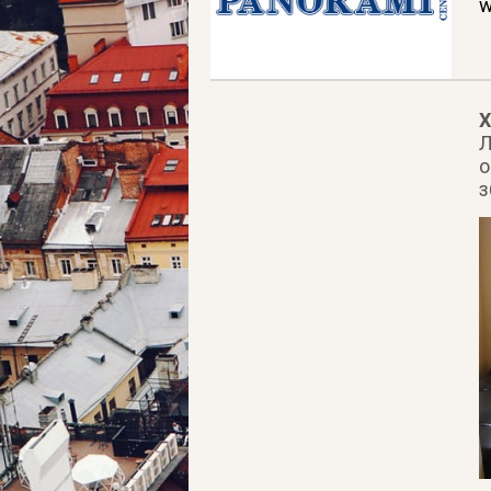
w
Х
Л
о
з