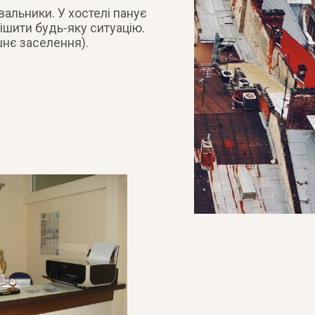
альники. У хостелі панує
шити будь-яку ситуацію.
шнє заселення).