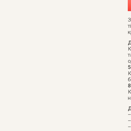
З
т
к
Д
К
т
о
5
К
б
8
К
н
Д
–
–
–