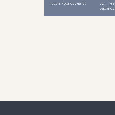
просп. Чорновола, 59
вул. Туга
Барановс