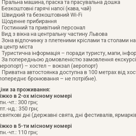
 Пральна машина, праска та прасувальна дошка
 Безкоштовні гарячі напої (кава, чай)
 Швидкий та безкоштовний Wi-Fi
 Щоденне прибирання
 Гостинний та привітний персонал
 Вид з вікна на центральну частину Львова
 Зона відпочинку з плетеними кріслами та столами н
а центр міста
 Туристична інформація – поради туристу, мапи, інформ
 За попередньою домовленістю замовлення екскурсій
аеропорт) – хостел – вокзал (аеропорт)
 Приватна автостоянка доступна в 100 метрах від хосте
попереднє бронювання – не потрібне).
іни за проживання:
іжко в 2-ох місному номері
 пн.-чт.: 300 грн;
 пт.-нд.: 350 грн;
 святкові дні (державні свята, дні фестивалів, ярмарків
іжко в 5-ти місному номері
 пн.-чт.: 110 грн;