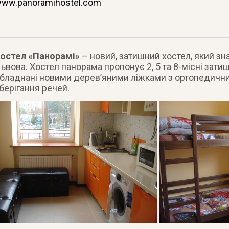
ww.panoramihostel.com
остел «Панорамі»
– новий, затишний хостел, який зн
ьвова. Хостел панорама пропонує 2, 5 та 8-місні затиш
бладнані новими дерев’яними ліжками з ортопедичн
берігання речей.