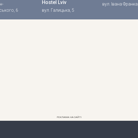
Hostel Lviv
н-
вул. Івана Франка
ького, 6
вул. Галицька, 5
РЕКЛАМА НА САЙТІ