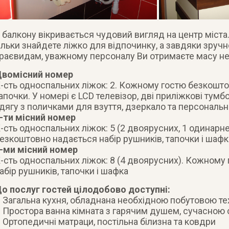
 балкону вікривається чудовий вигляд на центр міста.
ільки знайдете ліжко для відпочинку, а завдяки зру
раєвидам, уважному персоналу Ви отримаєте масу нез
вомісний номер
-сть односпальних ліжок: 2. Кожному гостю безкоштов
апочки. У номері є LCD телевізор, дві приліжкові тумб
дягу з поличками для взуття, дзеркало та персональн
-ти місний номер
-сть односпальних ліжок: 5 (2 двоярусних, 1 одинарн
езкоштовно надається набір рушників, тапочки і шафк
-ми місний номер
-сть односпальних ліжок: 8 (4 двоярусних). Кожному
абір рушників, тапочки і шафка
о послуг гостей цілодобово доступні:
 Загальна кухня, обладнана необхідною побутовою те
 Простора ванна кімната з гарячим душем, сучасною 
 Ортопедичні матраци, постільна білизна та ковдри