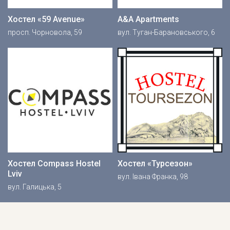
Хостел «59 Avenue»
A&A Apartments
просп. Чорновола, 59
вул. Туган-Барановського, 6
Хостел Compass Hostel
Хостел «Турсезон»
Lviv
вул. Івана Франка, 98
вул. Галицька, 5