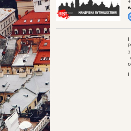
+
w
Ц
Р
з
т
о
Ц