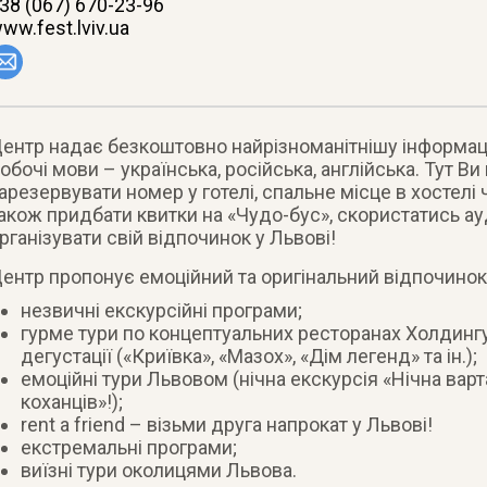
38 (067) 670-23-96
ww.fest.lviv.ua
ентр надає безкоштовно найрізноманітнішу інформац
обочі мови – українська, російська, англійська. Тут 
арезервувати номер у готелі, спальне місце в хостелі 
акож придбати квитки на «Чудо-бус», скористатись ауд
рганізувати свій відпочинок у Львові!
ентр пропонує емоційний та оригінальний відпочинок 
незвичні екскурсійні програми;
гурме тури по концептуальних ресторанах Холдингу
дегустації («Криївка», «Мазох», «Дім легенд» та ін.);
емоційні тури Львовом (нічна екскурсія «Нічна варт
коханців»!);
rent a friend – візьми друга напрокат у Львові!
екстремальні програми;
виїзні тури околицями Львова.