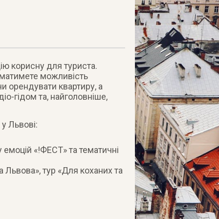
ію корисну для туриста.
Ви матимете можливість
чи орендувати квартиру, а
іо-гідом та, найголовніше,
у Львові:
 емоцій «!ФЕСТ» та тематичні
а Львова», тур «Для коханих та