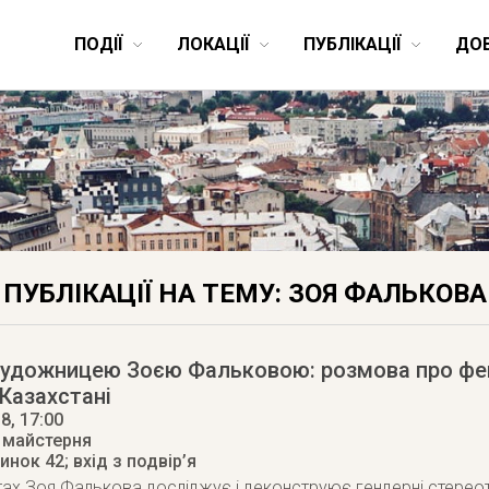
ПОДІЇ
ЛОКАЦІЇ
ПУБЛІКАЦІЇ
ДО
ПУБЛІКАЦІЇ НА ТЕМУ: ЗОЯ ФАЛЬКОВА
 художницею Зоєю Фальковою: розмова про фе
 Казахстані
18
, 17:00
 майстерня
Ринок 42; вхід з подвір’я
тах Зоя Фалькова досліджує і деконструює гендерні стереот