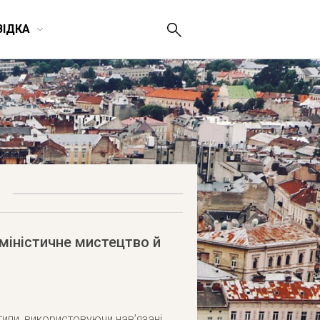
ВІДКА
міністичне мистецтво й
ипи, використовуючи нав’язані