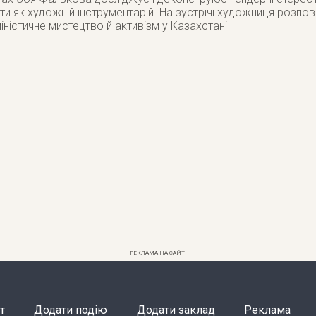
ти як художній інструментарій. На зустрічі художниця розпо
іністичне мистецтво й активізм у Казахстані
РЕКЛАМА НА САЙТІ
т
Додати подію
Додати заклад
Реклама