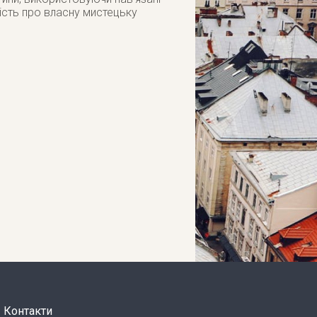
вість про власну мистецьку
Контакти