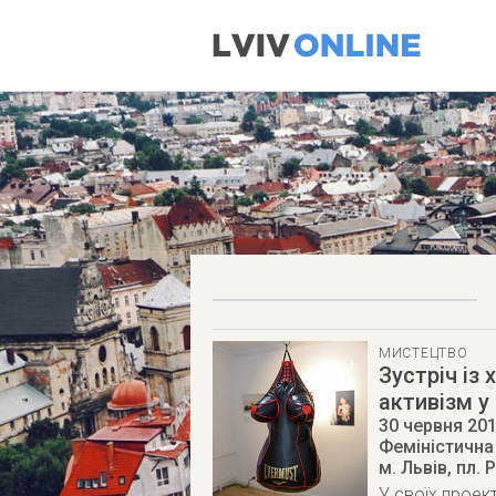
МИСТЕЦТВО
Зустріч із
активізм у
30 червня 20
Феміністична
м. Львів
,
пл. 
У своїх проек