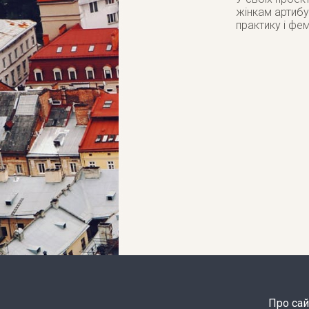
жінкам артибу
практику і фем
Про сай