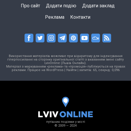
Про сайт
Додати подію
Додати заклад
Реклама
Контакти
Використання матеріалів можливе при відкритому для індексування
гіперпосиланні на сторінку оригінальної статті з вказанням імені сайту
LvivOnline (Львів Онлайн).
Матеріал з маркуванням «реклама» та «промоція» публікується на правах
реклами. Працює на
WordPress
|
Увійти
| запитів: 65, секунд: 0,096
путівник подіями у місті
© 2009 — 2024