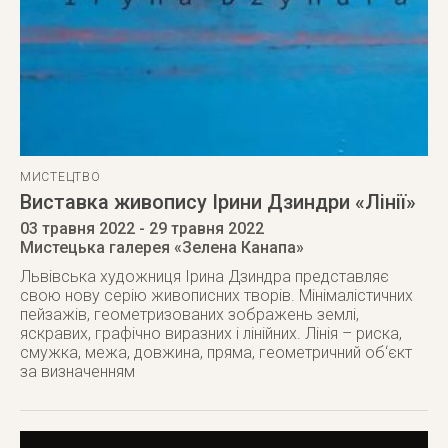
МИСТЕЦТВО
Виставка живопису Ірини Дзиндри «Лінії»
03 травня 2022
- 29 травня 2022
Мистецька галерея «Зелена Канапа»
Львівська художниця Ірина Дзиндра представляє
свою нову серію живописних творів. Мінімалістичних
пейзажів, геометризованих зображень землі,
яскравих, графічно виразних і лінійних. Лінія – риска,
смужка, межа, довжина, пряма, геометричний об‘єкт
за визначенням