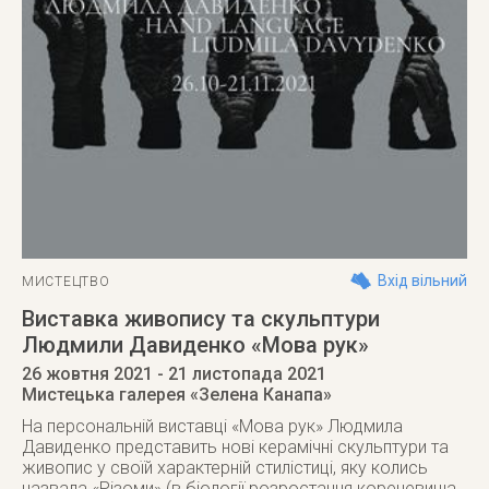
Вхід вільний
МИСТЕЦТВО
Виставка живопису та скульптури
Людмили Давиденко «Мова рук»
26 жовтня 2021
- 21 листопада 2021
Мистецька галерея «Зелена Канапа»
На персональній виставці «Мова рук» Людмила
Давиденко представить нові керамічні скульптури та
живопис у своїй характерній стилістиці, яку колись
назвала «Різоми» (в біології розростання кореневища