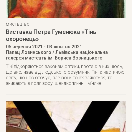
МИСТЕЦТВО
Виставка Петра Гуменюка «Тінь
охоронець»
05 вересня 2021
- 03 жовтня 2021
Палац Лозинського / Львівська національна
галерея мистецтв ім. Бориса Возницького
Тіні підкоряються законам оптики, проте є в них щось,
що вислизає від людського розуміння. Тіні є частиною
світу, що нас оточує, але вони то з'являються, то
зникають з поля зору, швидкоплинні і мінливі