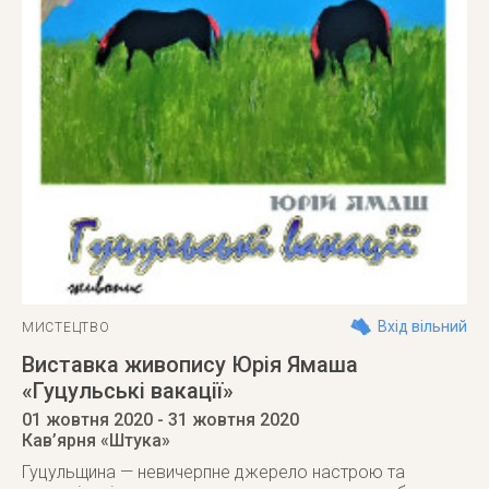
Вхід вільний
МИСТЕЦТВО
Виставка живопису Юрія Ямаша
«Гуцульські вакації»
01 жовтня 2020
- 31 жовтня 2020
Кав’ярня «Штука»
Гуцульщина — невичерпне джерело настрою та