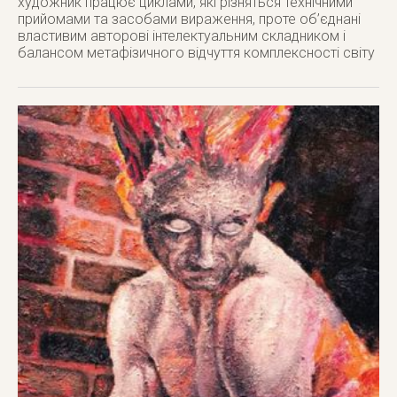
художник працює циклами, які різняться технічними
прийомами та засобами вираження, проте об’єднані
властивим авторові інтелектуальним складником і
балансом метафізичного відчуття комплексності світу