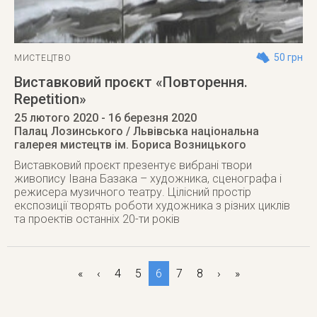
50 грн
МИСТЕЦТВО
Виставковий проєкт «Повторення.
Repetition»
25 лютого 2020
- 16 березня 2020
Палац Лозинського / Львівська національна
галерея мистецтв ім. Бориса Возницького
Виставковий проєкт презентує вибрані твори
живопису Івана Базака – художника, сценографа і
режисера музичного театру. Цілісний простір
експозиції творять роботи художника з різних циклів
та проектів останніх 20-ти років
«
‹
4
5
6
7
8
›
»