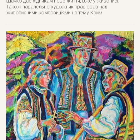
Шачко дає хідникам нове життя, вже у живописі.
Також паралельно художник працював над
живописними композиціями на тему Крим