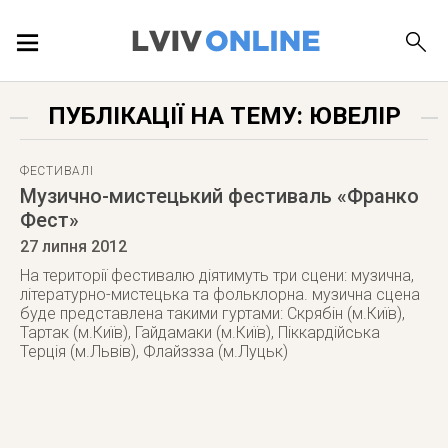
ПОДІЇ
ПУБЛІКАЦІЇ НА ТЕМУ: ЮВЕЛІР
ЛОКАЦІЇ
ФЕСТИВАЛІ
Музично-мистецький фестиваль «Франко
Фест»
27 липня 2012
ПУБЛІКАЦІЇ
На території фестивалю діятимуть три сцени: музична,
літературно-мистецька та фольклорна. музична сцена
буде представлена такими гуртами: Скрябін (м.Київ),
Тартак (м.Київ), Гайдамаки (м.Київ), Піккардійська
Терція (м.Львів), Флайззза (м.Луцьк)
ДОВІДКА