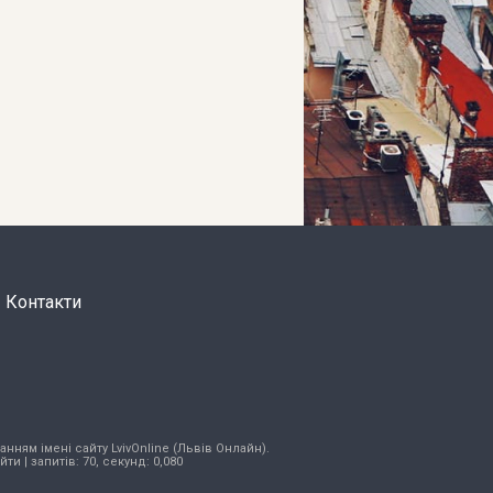
Контакти
нням імені сайту LvivOnline (Львів Онлайн).
ійти
| запитів: 70, секунд: 0,080