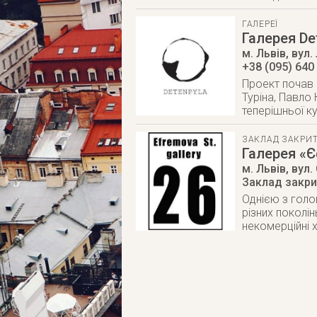
ГАЛЕРЕЇ
Галерея De
м. Львів
,
вул.
+38 (095) 640
Проект почав 
Туріна, Павло 
теперішньої к
ЗАКЛАД ЗАКРИ
Галерея «
м. Львів
,
вул.
Заклад закр
Однією з голо
різних поколі
некомерційні 