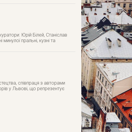
уратори: Юрій Білей, Станіслав
 минулої пральні, кузні та
стецтва, співпраця з авторами
рів у Львові, що репрезентує