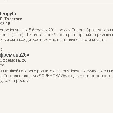
tenpyla
 Л. Толстого
 93 18
своє існування 5 березня 2011 року у Львові. Організатори-к
Ковач (junior). Це виставковий простір створений в приміщенні
ухні, який знаходиться в межах центральної частини міста
ТО
Єфремова26»
 Єфремова, 26
ито
вних цілей галереї є розвиток та популіризація сучасного ми
нь. Сьогодні галерея «ЄФРЕМОВА26» є одним з троьох просто
художні проекти