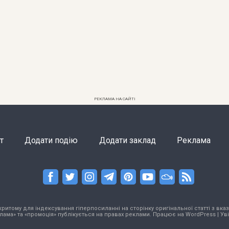
РЕКЛАМА НА САЙТІ
т
Додати подію
Додати заклад
Реклама
тому для індексування гіперпосиланні на сторінку оригінальної статті з вказа
лама» та «промоція» публікується на правах реклами. Працює на
WordPress
|
Ув