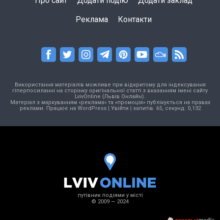
Про сайт
Додати подію
Додати заклад
Реклама
Контакти
Використання матеріалів можливе при відкритому для індексування
гіперпосиланні на сторінку оригінальної статті з вказанням імені сайту
LvivOnline (Львів Онлайн).
Матеріал з маркуванням «реклама» та «промоція» публікується на правах
реклами. Працює на
WordPress
|
Увійти
| запитів: 65, секунд: 0,132
путівник подіями у місті
© 2009 — 2024