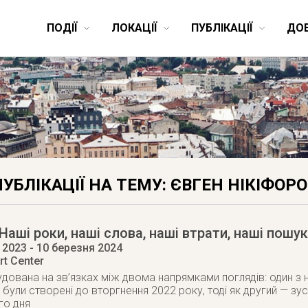
ПОДІЇ
ЛОКАЦІЇ
ПУБЛІКАЦІЇ
ДО
ПУБЛІКАЦІЇ НА ТЕМУ: ЄВГЕН НІКІФОРО
Наші роки, наші слова, наші втрати, наші пошук
 2023
- 10 березня 2024
rt Center
дована на зв’язках між двома напрямками поглядів: один з н
 були створені до вторгнення 2022 року, тоді як другий — зу
го дня