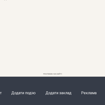
РЕКЛАМА НА САЙТІ
т
Додати подію
Додати заклад
Реклама