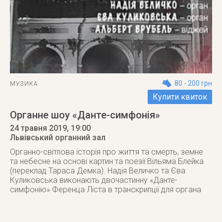
80 - 200 грн
МУЗИКА
Купити квиток
Органне шоу «Данте-симфонія»
24 травня 2019
, 19:00
Львівський органний зал
Органно-світлова історія про життя та смерть, земне
та небесне на основі картин та поезії Вільяма Блейка
(переклад Тараса Демка). Надія Величко та Єва
Куликовська виконають двочастинну «Данте-
симфонію» Ференца Ліста в транскрипції для органа