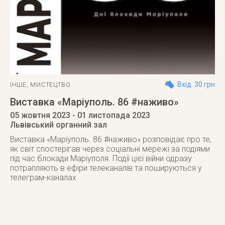
Вхід: 30 грн
ІНШЕ
,
МИСТЕЦТВО
Виставка «Маріуполь. 86 #наживо»
05 жовтня 2023
- 01 листопада 2023
Львівський органний зал
Виставка «Маріуполь. 86 #наживо» розповідає про те,
як світ спостерігав через соціальні мережі за подіями
під час блокади Маріуполя. Події цієї війни одразу
потрапляють в ефіри телеканалів та пошируються у
телеграм-каналах