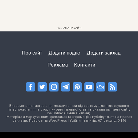
РЕКЛАМА НА САЙТІ
Про сайт
Додати подію
Додати заклад
Реклама
Контакти
Використання матеріалів можливе при відкритому для індексування
гіперпосиланні на сторінку оригінальної статті з вказанням імені сайту
LvivOnline (Львів Онлайн).
Матеріал з маркуванням «реклама» та «промоція» публікується на правах
реклами. Працює на
WordPress
|
Увійти
| запитів: 67, секунд: 0,146