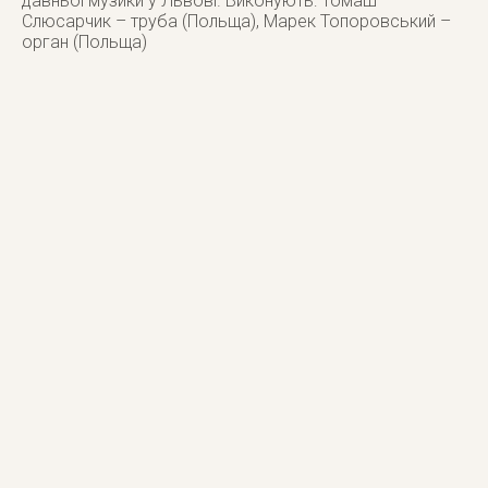
давньої музики у Львові. Виконують: Томаш
Слюсарчик – труба (Польща), Марек Топоровський –
орган (Польща)