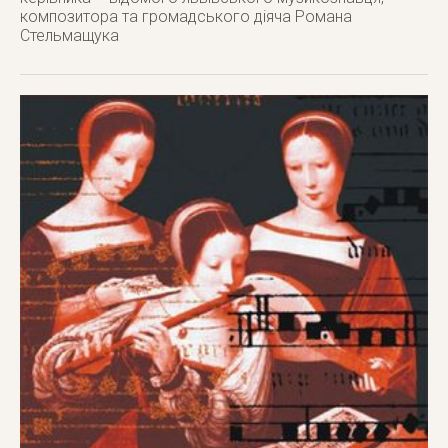
композитора та громадського діяча Романа
Стельмащука