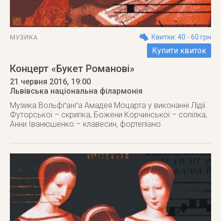
Квитки: 40 - 60 грн
МУЗИКА
Купити квиток
Концерт «Букет Романові»
21 червня 2016
, 19:00
Львівська національна філармонія
Музика Вольфґанґа Амадея Моцарта у виконанні Лідії
Футорської – скрипка, Божени Корчинської – сопілка,
Анни Іванюшенко – клавесин, фортепіано