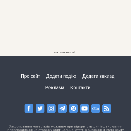
РЕКЛАМА НА САЙТІ
Про сайт
Додати подію
Додати заклад
Реклама
Контакти
Використання матеріалів можливе при відкритому для індексування
гіперпосиланні на сторінку оригінальної статті з вказанням імені сайту