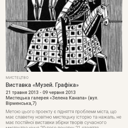
МИСТЕЦТВО
Виставка «Музей. Графіка»
21 травня 2013
- 09 червня 2013
Мистецька галерея «Зелена Канапа» (вул.
Вірменська,7)
Метою цього проекту є підняття проблеми міста, що
має славетну новітню мистецьку історію та нажаль, не
має постійної виставки збірки творів сучасного
мистецтва кінця 20-того початку 21 століття.