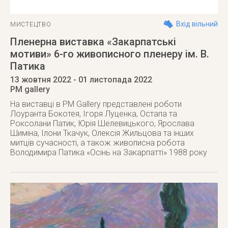
Вхід вільний
МИСТЕЦТВО
Пленерна виставка «Закарпатські
мотиви» 6-го живописного пленеру ім. В.
Патика
13 жовтня 2022
- 01 листопада 2022
PM gallery
На виставці в PM Gallery представлені роботи
Лоуранта Бокотея, Ігоря Луценка, Остапа та
Роксолани Патик, Юрія Шелевицького, Ярослава
Шиміна, Ілони Ткачук, Олексія Жильцова та інших
митців сучасності, а також живописна робота
Володимира Патика «Осінь на Закарпатті» 1988 року