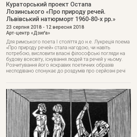
Кураторський проект Остапа
Лозинського «Про природу речей.
Львівський натюрморт 1960-80-х рр.»
23 серпня 2018
- 12 вересня 2018
Арт-центр «Дзиґа»
Для римського поета І століття до н.е. Лукреція поема
«Про природу речей» стала нагодою, чи навіть
потребою, висловити власні філософські погляди на
будову всесвіту, існування людей та речей у ньому.
Розчитування його яскравих поетичних образів
несподівано спонукає до роздумів про серйозні речі