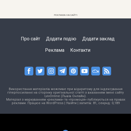
РЕКЛАМА НА САЙТІ
Про сайт
Додати подію
Додати заклад
Реклама
Контакти
Використання матеріалів можливе при відкритому для індексування
гіперпосиланні на сторінку оригінальної статті з вказанням імені сайту
LvivOnline (Львів Онлайн).
Матеріал з маркуванням «реклама» та «промоція» публікується на правах
реклами. Працює на
WordPress
|
Увійти
| запитів: 81, секунд: 0,189