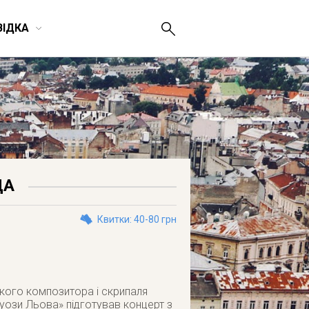
ВІДКА
ДА
Квитки: 40-80 грн
ького композитора і скрипаля
туози Льова» підготував концерт з