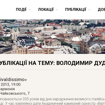
ПОДІЇ
ЛОКАЦІЇ
ПУБЛІКАЦІЇ
ДО
УБЛІКАЦІЇ НА ТЕМУ: ВОЛОДИМИР ДУ
ivaldissimo»
 2013
, 19:00
лармонія
 Чайковського, 7
повнюється 335 років від дня народження великого італійс
ьді. У час ювілейної дати Академічний камерний оркестр «Вір