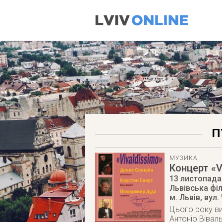
П
МУЗИКА
Концерт «V
13 листопада
Львівська фі
м. Львів
,
вул.
Цього року ви
Антоніо Вівал