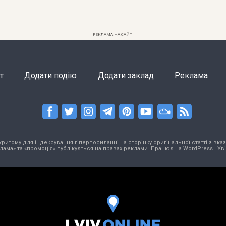
РЕКЛАМА НА САЙТІ
т
Додати подію
Додати заклад
Реклама
тому для індексування гіперпосиланні на сторінку оригінальної статті з вказа
лама» та «промоція» публікується на правах реклами. Працює на
WordPress
|
Ув