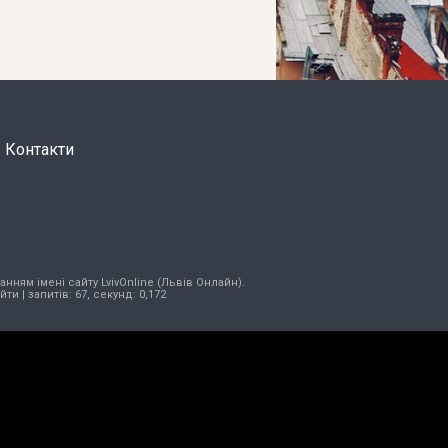
Контакти
нням імені сайту LvivOnline (Львів Онлайн).
ійти
| запитів: 67, секунд: 0,172