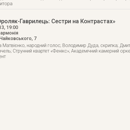
зитора
роляк-Гаврилець: Сестри на Контрастах»
13
, 19:00
лармонія
 Чайковського, 7
на Матвієнко, народний голос; Володимир Дуда, скрипка; Дми
нчель; Струнний квартет «Фенікс»; Академічний камерний орк
ент