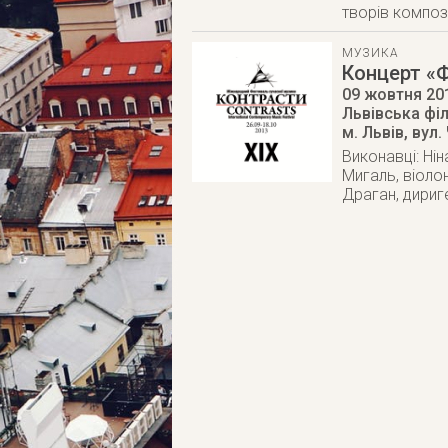
творів компо
МУЗИКА
Концерт «Ф
09 жовтня 20
Львівська фі
м. Львів
,
вул.
Виконавці: Ні
Мигаль, віоло
Драган, дириг