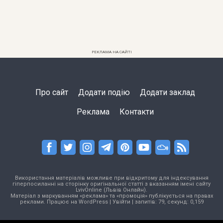
РЕКЛАМА НА САЙТІ
Про сайт
Додати подію
Додати заклад
Реклама
Контакти
Використання матеріалів можливе при відкритому для індексування
гіперпосиланні на сторінку оригінальної статті з вказанням імені сайту
LvivOnline (Львів Онлайн).
Матеріал з маркуванням «реклама» та «промоція» публікується на правах
реклами. Працює на
WordPress
|
Увійти
| запитів: 79, секунд: 0,159