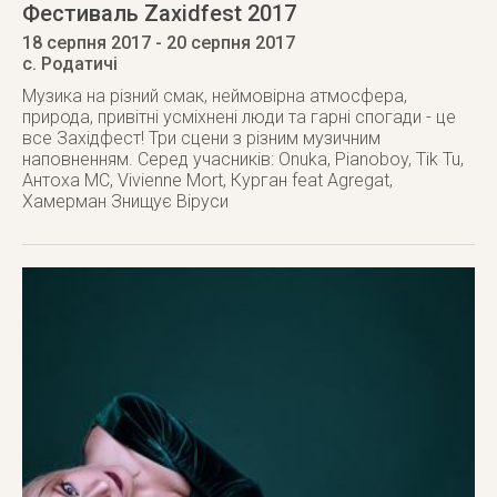
Фестиваль Zaxidfest 2017
18 серпня 2017
- 20 серпня 2017
c. Родатичі
Музика на різний смак, неймовірна атмосфера,
природа, привітні усміхнені люди та гарні спогади - це
все Західфест! Три сцени з різним музичним
наповненням. Серед учасників: Onuka, Pianoboy, Tik Tu,
Антоха МС, Vivienne Mort, Курган feat Agregat,
Хамерман Знищує Віруси