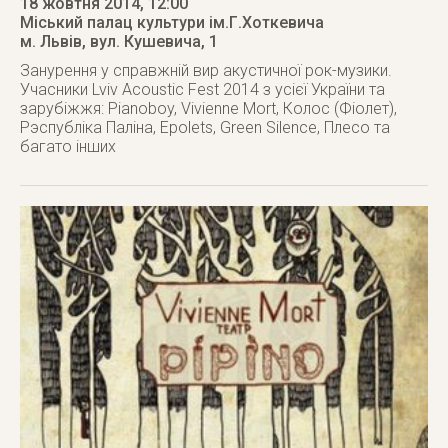
18 жовтня 2014
, 12:00
Міський палац культури ім.Г.Хоткевича
м. Львів
,
вул. Кушевича, 1
Занурення у справжній вир акустичної рок-музики.
Учасники Lviv Acoustic Fest 2014 з усієї України та
зарубіжжя: Pianoboy, Vivienne Mort, Колос (Фіолет),
Рэспубліка Паліна, Epolets, Green Silence, Плесо та
багато інших