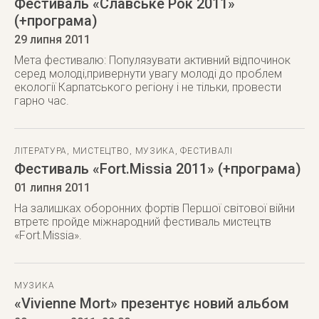
Фестиваль «Славське Рок 2011»
(+програма)
29 липня 2011
Мета фестивалю: Популязувати активний відпочинок
серед молоді,привернути увагу молоді до проблем
екології Карпатського регіону і не тільки, провести
гарно час.
ЛІТЕРАТУРА
,
МИСТЕЦТВО
,
МУЗИКА
,
ФЕСТИВАЛІ
Фестиваль «Fort.Missia 2011» (+програма)
01 липня 2011
На залишках оборонних фортів Першої світової війни
втретє пройде міжнародний фестиваль мистецтв
«Fort.Missia».
МУЗИКА
«Vivienne Mort» презентує новий альбом