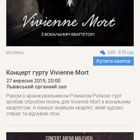
530 - 570 грн
МУЗИКА
Купити квиток
Концерт гурту Vivienne Mort
27 вересня 2019
, 20:00
Львівський органний зал
Разом з аранжувальником Романом Рєпкою гурт
зробив обробки пісень для Vivienne Mort з вокальним
квартетом. А пізніше знайшли квартет, який чудово
співає та відчуває пісні