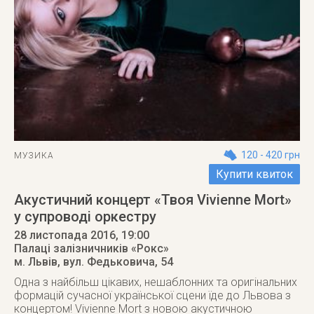
120 - 420 грн
МУЗИКА
Купити квиток
Акустичний концерт «Твоя Vivienne Mort»
у супроводі оркестру
28 листопада 2016
, 19:00
Палаці залізничників «Рокс»
м. Львів
,
вул. Федьковича, 54
Одна з найбільш цікавих, нешаблонних та оригінальних
формацій сучасної української сцени їде до Львова з
концертом! Vivienne Mort з новою акустичною