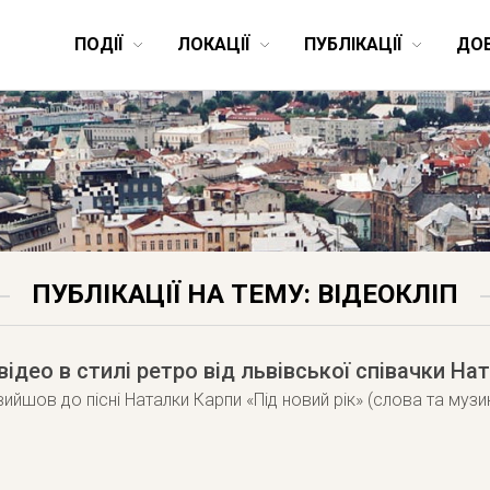
ПОДІЇ
ЛОКАЦІЇ
ПУБЛІКАЦІЇ
ДО
ПУБЛІКАЦІЇ НА ТЕМУ: ВІДЕОКЛІП
відео в стилі ретро від львівської співачки На
вийшов до пісні Наталки Карпи «Під новий рік» (слова та музик