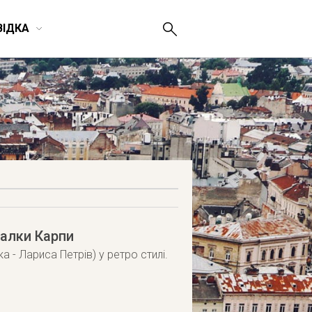
ВІДКА
талки Карпи
а - Лариса Петрів) у ретро стилі.