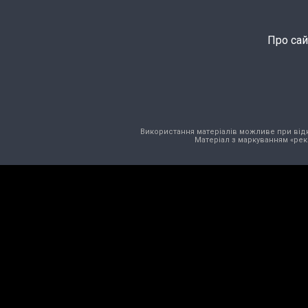
Про сай
Використання матеріалів можливе при відкри
Матеріал з маркуванням «рек