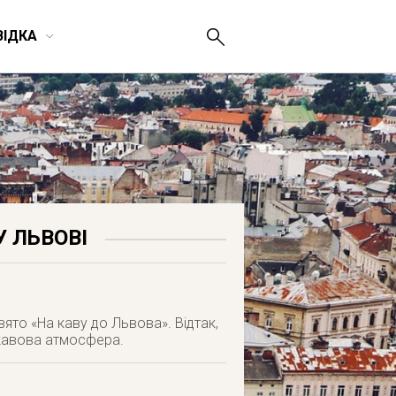
ВІДКА
У ЛЬВОВІ
вято «На каву до Львова». Відтак,
 кавова атмосфера.