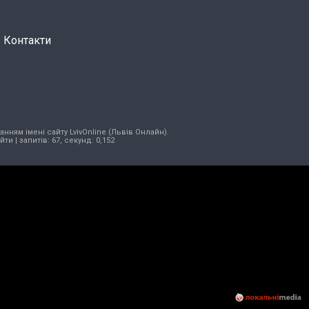
Контакти
нням імені сайту LvivOnline (Львів Онлайн).
ійти
| запитів: 67, секунд: 0,152