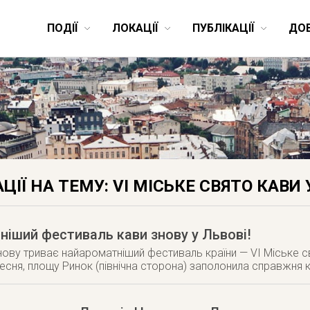
ПОДІЇ
ЛОКАЦІЇ
ПУБЛІКАЦІЇ
ДО
ЦІЇ НА ТЕМУ: VI МІСЬКЕ СВЯТО КАВИ 
іший фестиваль кави знову у Львові!
знову триває найароматніший фестиваль країни — VI Міське с
ресня, площу Ринок (північна сторона) заполонила справжня