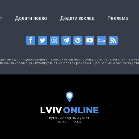
т
Додати подію
Додати заклад
Реклама
тому для індексування гіперпосиланні на сторінку оригінальної статті з вказа
лама» та «промоція» публікується на правах реклами. Працює на
WordPress
|
Ув
путівник подіями у місті
© 2009 — 2024