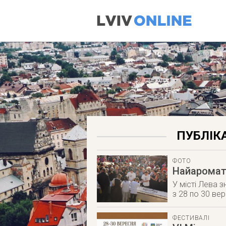
ПУБЛІКА
ФОТО
Найароматн
У місті Лева 
з 28 по 30 ве
ФЕСТИВАЛІ