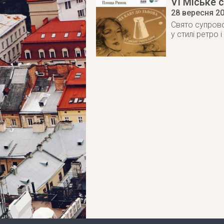
VI Міське 
28 вересня 2
Свято супрово
у стилі ретро