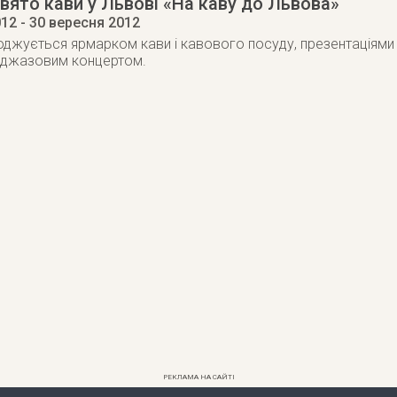
свято кави у Львові «На каву до Львова»
012
- 30 вересня 2012
джується ярмарком кави і кавового посуду, презентаціями і
 і джазовим концертом.
РЕКЛАМА НА САЙТІ