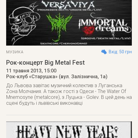
Вхід: 50 грн
МУЗИКА
Рок-концерт Big Metal Fest
11 травня 2013
, 15:00
Рок-клуб «Старушка» (вул. Залізнична, 1а)
До Львова завітає музичний колектив з Луганська
Zона Молчания. А також гості з Одеси - The Water Of
Mnemosyne (metalcore), з Луцька - Golev. В цей день на
сцені будуть і львівські виконавці