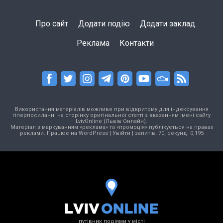
Про сайт
Додати подію
Додати заклад
Реклама
Контакти
Використання матеріалів можливе при відкритому для індексування
гіперпосиланні на сторінку оригінальної статті з вказанням імені сайту
LvivOnline (Львів Онлайн).
Матеріал з маркуванням «реклама» та «промоція» публікується на правах
реклами. Працює на
WordPress
|
Увійти
| запитів: 70, секунд: 0,195
путівник подіями у місті