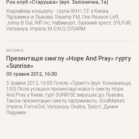
Рок-клуб «Старушка» (вул. Залізнична, 1а)
Хедлайнер концерту - група W.H.I.T.E з Києва.
Підтримка зі Львова: Swamp FM, One Reason Left,
Johny B Gut, Riff Inc, НаВиворіт, Залізний хрест, SYLFUR,
Versaviya, Impera, M.O.N.O, DISARM.
МУЗИКА
Презентація синглу «Hope And Pray» гурту
«Sunrise»
05 травня 2012
, 16:00
5 травня 2012, 16:00 Готель «Турист» (вул. Коновальця,
103) Після успішної презентації нового синглу Hope
And Pray у Києві, гурт SUNRISE вирушає до Львова.
Також презентацію синглу підтримають: SoulMarket,
Impera, ForceOut, Versaviya, Onatra, Трієст, Думки
Подумки.